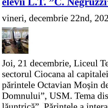
elevii L.T. ”C. Negruzz
vineri, decembrie 22nd, 20
Joi, 21 decembrie, Liceul T
sectorul Ciocana al capitalei
părintele Octavian Moșin de
Domnului”, USM. Tema discu
lăuntrică”. Părintele a intera