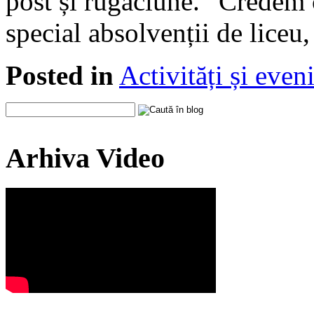
post și rugăciune. ”Credem că
special absolvenții de liceu
Posted in
Activități și eve
Arhiva Video