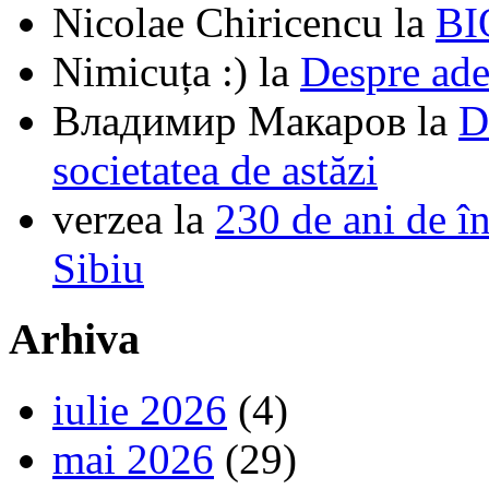
Nicolae Chiricencu
la
BI
Nimicuța :)
la
Despre ade
Владимир Макаров
la
D
societatea de astăzi
verzea
la
230 de ani de î
Sibiu
Arhiva
iulie 2026
(4)
mai 2026
(29)