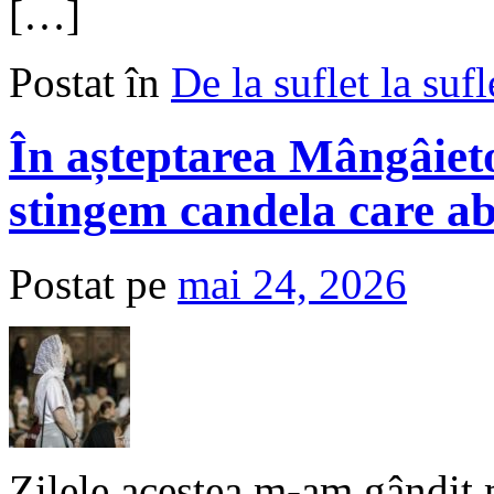
[…]
Postat în
De la suflet la sufl
În așteptarea Mângâieto
stingem candela care abi
Postat pe
mai 24, 2026
Zilele acestea m-am gândit m