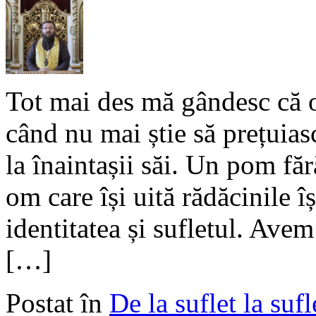
Tot mai des mă gândesc că o
când nu mai știe să prețuiasc
la înaintașii săi. Un pom făr
om care își uită rădăcinile îș
identitatea și sufletul. Avem
[…]
Postat în
De la suflet la sufl