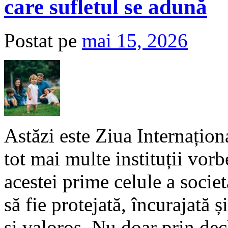
care sufletul se adună
Postat pe
mai 15, 2026
Astăzi este Ziua Internațion
tot mai multe instituții vorb
acestei prime celule a societ
să fie protejată, încurajată ș
și valoros. Nu doar prin decl