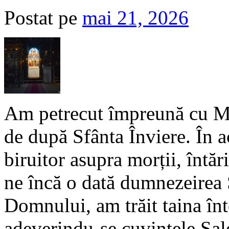
Postat pe
mai 21, 2026
Am petrecut împreună cu Mân
de după Sfânta Înviere. În ac
biruitor asupra morții, întă
ne încă o dată dumnezeirea S
Domnului, am trăit taina înto
adeverindu-se cuvintele Sal