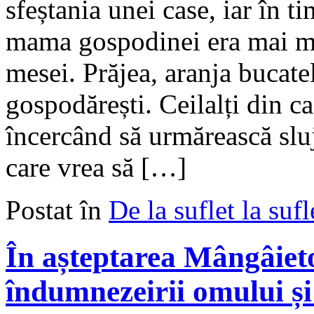
sfeștania unei case, iar în t
mama gospodinei era mai mu
mesei. Prăjea, aranja bucatel
gospodărești. Ceilalți din cas
încercând să urmărească slu
care vrea să […]
Postat în
De la suflet la sufl
În așteptarea Mângâieto
îndumnezeirii omului și