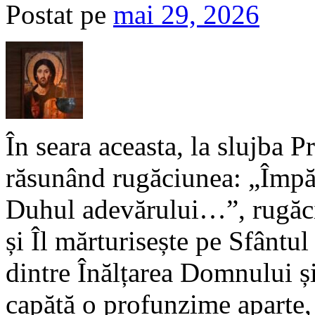
Postat pe
mai 29, 2026
În seara aceasta, la slujba P
răsunând rugăciunea: „Împă
Duhul adevărului…”, rugăci
și Îl mărturisește pe Sfântu
dintre Înălțarea Domnului ș
capătă o profunzime aparte