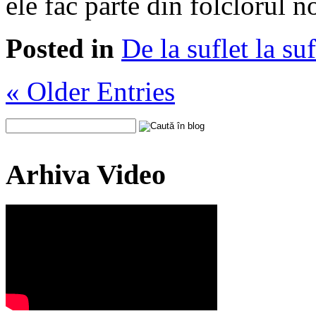
ele fac parte din folclorul n
Posted in
De la suflet la suf
« Older Entries
Arhiva Video