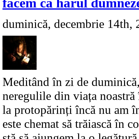
facem ca harul dumnezei
duminică, decembrie 14th,
Meditând în zi de duminică,
neregulile din viața noastră 
la protopărinți încă nu am î
este chemat să trăiască în 
stă să ajungem la o legătură 