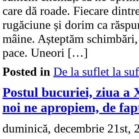
care dă roade. Fiecare dintr
rugăciune și dorim ca răspun
mâine. Așteptăm schimbări, v
pace. Uneori […]
Posted in
De la suflet la suf
Postul bucuriei, ziua a 
noi ne apropiem, de fa
duminică, decembrie 21st, 