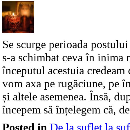
Se scurge perioada postului
s-a schimbat ceva în inima no
începutul acestuia credeam
vom axa pe rugăciune, pe înf
și altele asemenea. Însă, du
începem să înțelegem că, de
Posted in
De la suflet la suf