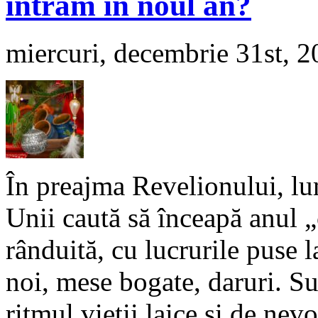
intrăm în noul an?
miercuri, decembrie 31st, 
În preajma Revelionului, lum
Unii caută să înceapă anul „c
rânduită, cu lucrurile puse l
noi, mese bogate, daruri. Sun
ritmul vieții laice și de nev