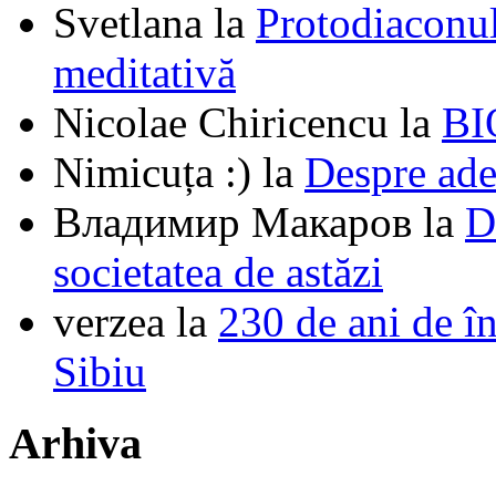
Svetlana
la
Protodiaconul
meditativă
Nicolae Chiricencu
la
BI
Nimicuța :)
la
Despre ade
Владимир Макаров
la
D
societatea de astăzi
verzea
la
230 de ani de î
Sibiu
Arhiva