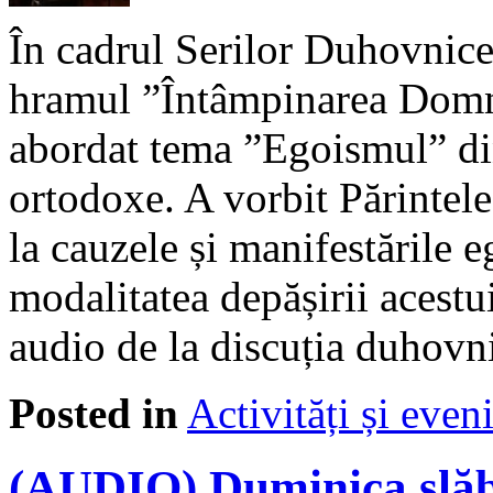
În cadrul Serilor Duhovniceș
hramul ”Întâmpinarea Domn
abordat tema ”Egoismul” din
ortodoxe. A vorbit Părintele
la cauzele și manifestările 
modalitatea depășirii acest
audio de la discuția duhovn
Posted in
Activități și eve
(AUDIO) Duminica slăb