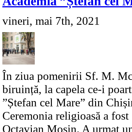
Academia ”Ștefan cel 
vineri, mai 7th, 2021
În ziua pomenirii Sf. M. Mc
biruință, la capela ce-i poa
”Ștefan cel Mare” din Chișin
Ceremonia religioasă a fost 
Octavian Moșin. A urmat un 