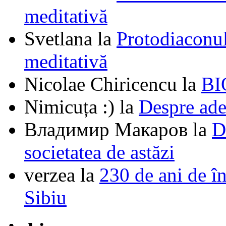
meditativă
Svetlana
la
Protodiaconul
meditativă
Nicolae Chiricencu
la
BI
Nimicuța :)
la
Despre ade
Владимир Макаров
la
D
societatea de astăzi
verzea
la
230 de ani de î
Sibiu