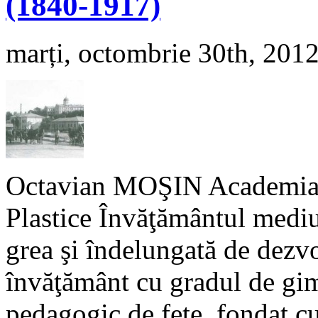
(1840-1917)
marți, octombrie 30th, 201
Octavian MOŞIN Academia d
Plastice Învăţământul mediu
grea şi îndelungată de dez­vol
învăţământ cu gradul de gimn
pedagogic de fete, fondat cu