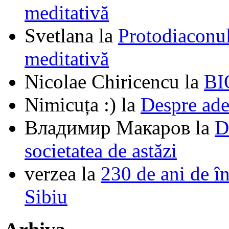
meditativă
Svetlana
la
Protodiaconul
meditativă
Nicolae Chiricencu
la
BI
Nimicuța :)
la
Despre ade
Владимир Макаров
la
D
societatea de astăzi
verzea
la
230 de ani de î
Sibiu