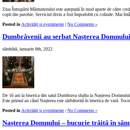
Ziua Întrupării Mântuitorului este așteptată în mod aparte de către credi
copii din parohie. Serviciul divin a fost împodobit cu colinde. Mai înt
Posted in
Activități și evenimente
|
No Comments »
Dumbrăvenii au serbat Nașterea Domnului î
sâmbătă, ianuarie 8th, 2022
De 16 ani la biserica din satul Dumbrava slujba la Nașterea Domnului es
Este primul an când Nașterea este sărbătorită în biserica de vară. Toc
Posted in
Activități și evenimente
|
No Comments »
Nașterea Domnului – bucurie trăită în sânu