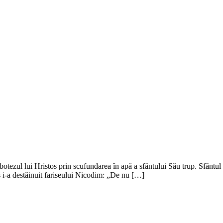
botezul lui Hristos prin scufundarea în apă a sfântului Său trup. Sfântul
os i-a destăinuit fariseului Nicodim: „De nu […]