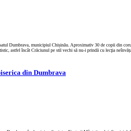
satul Dumbrava, municipiul Chișinău. Aproximativ 30 de copii din corul b
tic, astfel încât Crăciunul pe stil vechi să nu-i prindă cu lecţia neînvă
biserica din Dumbrava