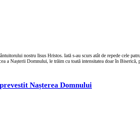
orului nostru Iisus Hristos. Iată s-au scurs atât de repede cele patruz
 cea a Nașterii Domnului, le trăim cu toată intensitatea doar în Biserică, 
prevestit Nașterea Domnului