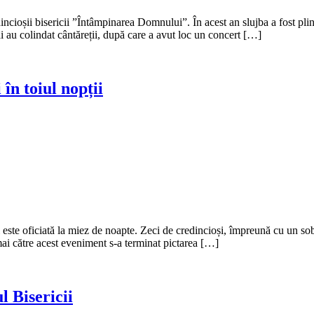
ncioșii bisericii ”Întâmpinarea Domnului”. În acest an slujba a fost plină 
âi au colindat cântăreții, după care a avut loc un concert […]
n toiul nopții
te oficiată la miez de noapte. Zeci de credincioși, împreună cu un sobor 
mai către acest eveniment s-a terminat pictarea […]
l Bisericii