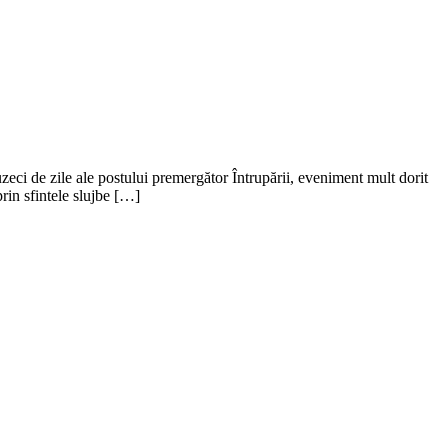
eci de zile ale postului premergător Întrupării, eveniment mult dorit
prin sfintele slujbe […]