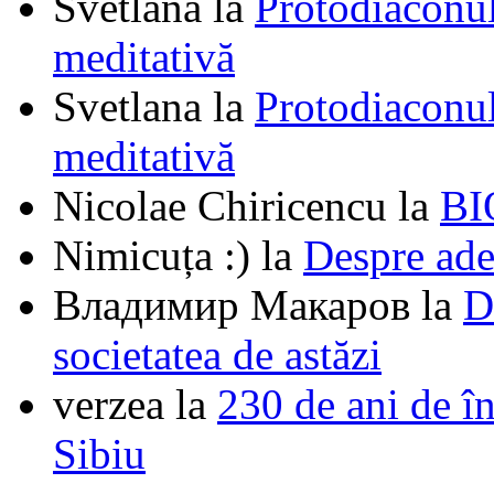
Svetlana
la
Protodiaconul
meditativă
Svetlana
la
Protodiaconul
meditativă
Nicolae Chiricencu
la
BI
Nimicuța :)
la
Despre ade
Владимир Макаров
la
D
societatea de astăzi
verzea
la
230 de ani de î
Sibiu