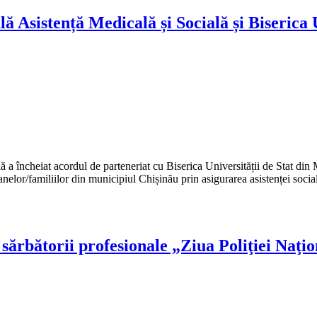
lă Asistență Medicală și Socială și Biseric
 a încheiat acordul de parteneriat cu Biserica Universității de Stat d
rsoanelor/familiilor din municipiul Chișinău prin asigurarea asistenței soc
ărbătorii profesionale „Ziua Poliţiei Naţio