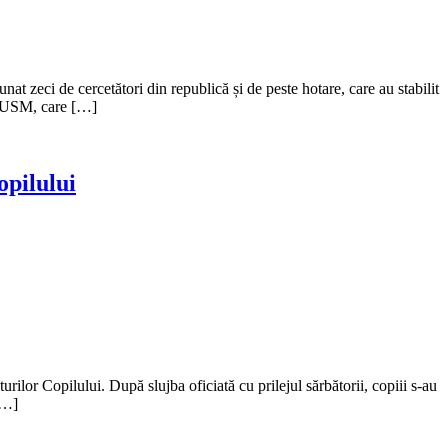
 zeci de cercetători din republică și de peste hotare, care au stabilit
., USM, care […]
opilului
ilor Copilului. După slujba oficiată cu prilejul sărbătorii, copiii s-au
[…]