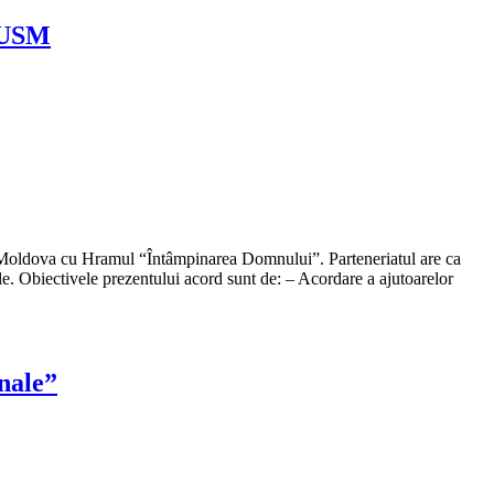
a USM
in Moldova cu Hramul “Întâmpinarea Domnului”. Parteneriatul are ca
iale. Obiectivele prezentului acord sunt de: – Acordare a ajutoarelor
nale”