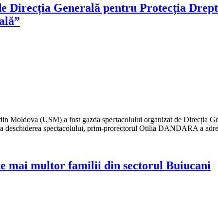
e Direcția Generală pentru Protecția Dreptu
nală”
tat din Moldova (USM) a fost gazda spectacolului organizat de Direcția
 la deschiderea spectacolului, prim-prorectorul Otilia DANDARA a adresat
e mai multor familii din sectorul Buiucani