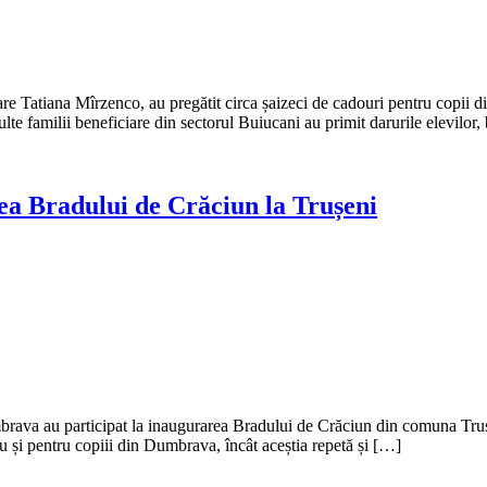
 Tatiana Mîrzenco, au pregătit circa șaizeci de cadouri pentru copii din
e familii beneficiare din sectorul Buiucani au primit darurile elevilor
ea Bradului de Crăciun la Trușeni
brava au participat la inaugurarea Bradului de Crăciun din comuna Trușeni
cu și pentru copiii din Dumbrava, încât aceștia repetă și […]