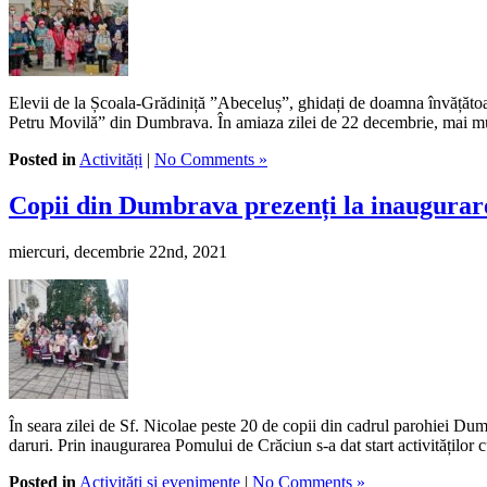
Elevii de la Școala-Grădiniță ”Abeceluș”, ghidați de doamna învățătoare
Petru Movilă” din Dumbrava. În amiaza zilei de 22 decembrie, mai mult
Posted in
Activități
|
No Comments »
Copii din Dumbrava prezenți la inaugurar
miercuri, decembrie 22nd, 2021
În seara zilei de Sf. Nicolae peste 20 de copii din cadrul parohiei Dum
daruri. Prin inaugurarea Pomului de Crăciun s-a dat start activităților 
Posted in
Activități și evenimente
|
No Comments »