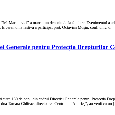
 ”M. Marunevici” a marcat un deceniu de la fondare. Evenimentul a adunat
 la ceremonia festivă a participat prot. Octavian Moșin, conf. univ. dr
iei Generale pentru Protecția Drepturilor C
circa 130 de copii din cadrul Direcției Generale pentru Protecția Dreptur
i de dna Tamara Chifeac, directoarea Centrului ”Andrieș”, au venit cu un 