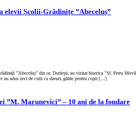
la elevii Școlii-Grădinițe ”Abeceluș”
diniță ”Abeceluș” din or. Durlești, au vizitat biserica ”Sf. Petru Movil
e au adus zeci de cutii cu daruri, gătite pentru copii […]
iei ”M. Marunevici” – 10 ani de la fondare