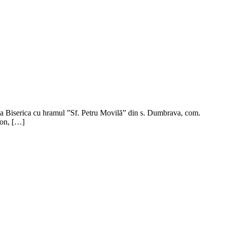
m la Biserica cu hramul ”Sf. Petru Movilă” din s. Dumbrava, com.
ion, […]