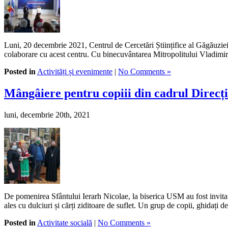
Luni, 20 decembrie 2021, Centrul de Cercetări Științifice al Găgăuziei
colaborare cu acest centru. Cu binecuvântarea Mitropolitului Vladimir,
Posted in
Activități și evenimente
|
No Comments »
Mângâiere pentru copiii din cadrul Direcț
luni, decembrie 20th, 2021
De pomenirea Sfântului Ierarh Nicolae, la biserica USM au fost invitați 
ales cu dulciuri și cărți ziditoare de suflet. Un grup de copii, ghidaț
Posted in
Activitate socială
|
No Comments »