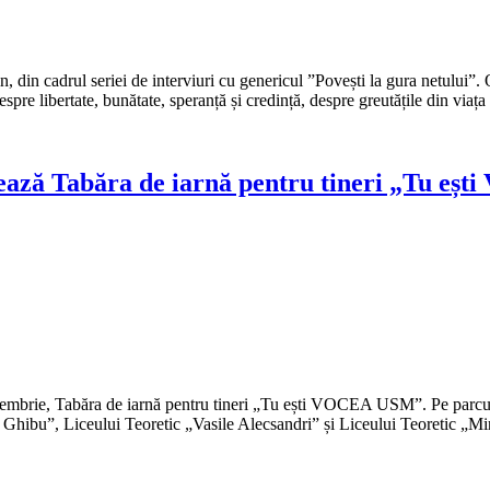
, din cadrul seriei de interviuri cu genericul ”Povești la gura netului”.
re libertate, bunătate, speranță și credință, despre greutățile din viața
zează Tabăra de iarnă pentru tineri „Tu e
mbrie, Tabăra de iarnă pentru tineri „Tu ești VOCEA USM”. Pe parcursul 
hibu”, Liceului Teoretic „Vasile Alecsandri” și Liceului Teoretic „Mirce