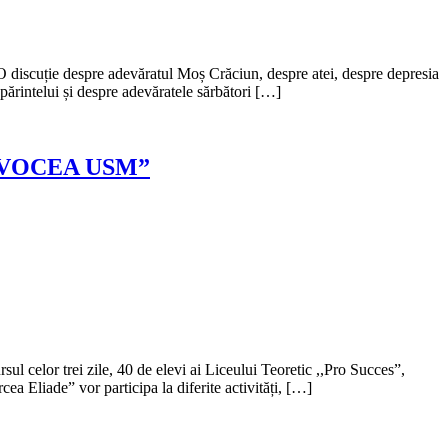
 O discuție despre adevăratul Moș Crăciun, despre atei, despre depresia
 părintelui și despre adevăratele sărbători […]
ști VOCEA USM”
celor trei zile, 40 de elevi ai Liceului Teoretic ,,Pro Succes”,
a Eliade” vor participa la diferite activități, […]