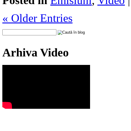
Posted in
Emisiuni
,
Video
« Older Entries
Arhiva Video