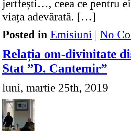
jertfești…, ceea ce pentru e
viața adevărată. […]
Posted in
Emisiuni
|
No Co
Relația om-divinitate di
Stat ”D. Cantemir”
luni, martie 25th, 2019