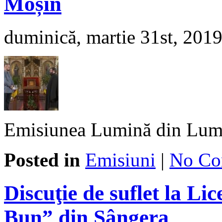
Moșin
duminică, martie 31st, 201
Emisiunea Lumină din Lum
Posted in
Emisiuni
|
No Co
Discuţie de suflet la Li
Bun” din Sângera