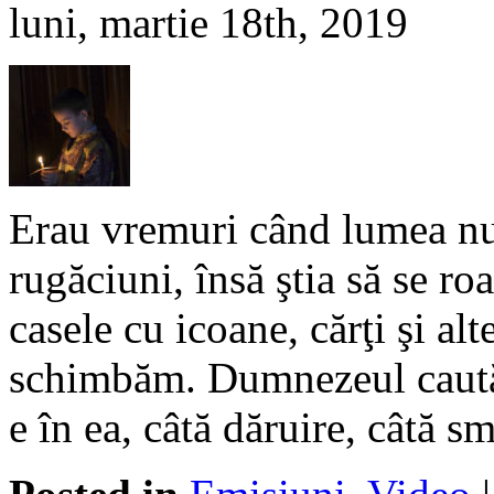
luni, martie 18th, 2019
Erau vremuri când lumea nu 
rugăciuni, însă ştia să se r
casele cu icoane, cărţi şi alt
schimbăm. Dumnezeul caută l
e în ea, câtă dăruire, câtă 