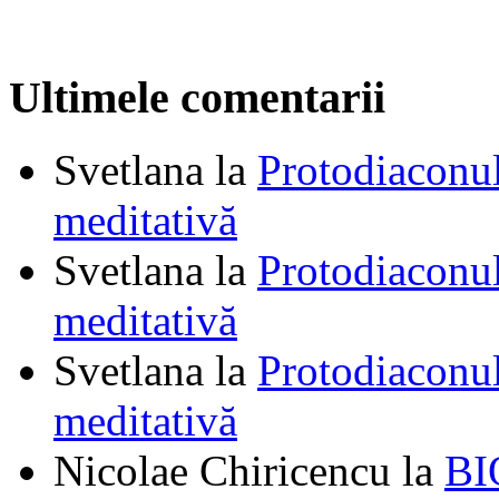
Ultimele comentarii
Svetlana
la
Protodiaconul
meditativă
Svetlana
la
Protodiaconul
meditativă
Svetlana
la
Protodiaconul
meditativă
Nicolae Chiricencu
la
BI