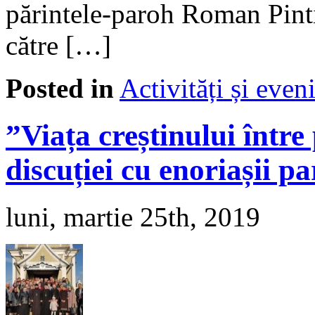
părintele-paroh Roman Pinti
către […]
Posted in
Activități și eve
”Viața creștinului între
discuției cu enoriașii p
luni, martie 25th, 2019