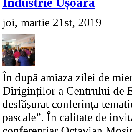
Industrie Ușoară
joi, martie 21st, 2019
În după amiaza zilei de mier
Diriginților a Centrului de 
desfășurat conferința temati
pascale”. În calitate de invita
conferențiar Octavian Moșin