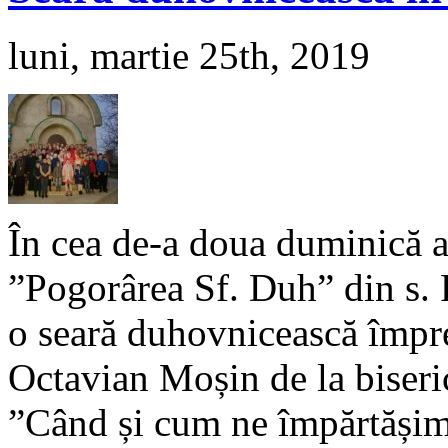
luni, martie 25th, 2019
În cea de-a doua duminică a
”Pogorârea Sf. Duh” din s. R
o seară duhovnicească împre
Octavian Moșin de la biseri
”Când și cum ne împărtășim?