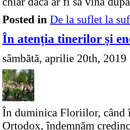
chiar dacă ar fi să vină dup
Posted in
De la suflet la suf
În atenția tinerilor și e
sâmbătă, aprilie 20th, 2019
În duminica Floriilor, când
Ortodox, îndemnăm credincio