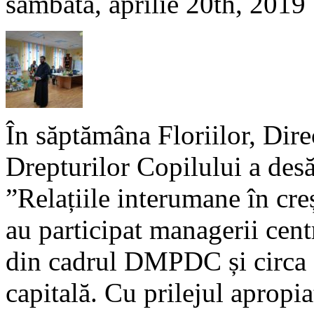
sâmbătă, aprilie 20th, 2019
În săptămâna Floriilor, Dire
Drepturilor Copilului a des
”Relațiile interumane în cre
au participat managerii centr
din cadrul DMPDC și circa 5
capitală. Cu prilejul apropiat