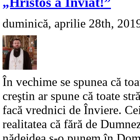
„Hristos a Înviat!”
duminică, aprilie 28th, 201
În vechime se spunea că toa
creştin ar spune că toate str
facă vrednici de Înviere. Ce
realitatea că fără de Dumne
nădejdea s-o punem în Domn