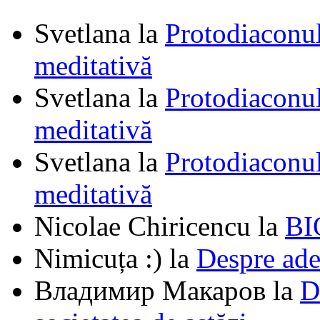
Svetlana
la
Protodiaconul
meditativă
Svetlana
la
Protodiaconul
meditativă
Svetlana
la
Protodiaconul
meditativă
Nicolae Chiricencu
la
BI
Nimicuța :)
la
Despre ade
Владимир Макаров
la
D