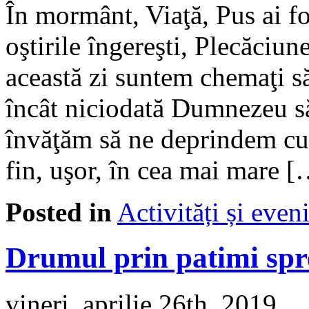
În mormânt, Viaţă, Pus ai fo
oştirile îngereşti, Plecăciu
această zi suntem chemaţi să 
încât niciodată Dumnezeu să
învăţăm să ne deprindem cu
fin, uşor, în cea mai mare 
Posted in
Activități și eve
Drumul prin patimi spre
vineri, aprilie 26th, 2019