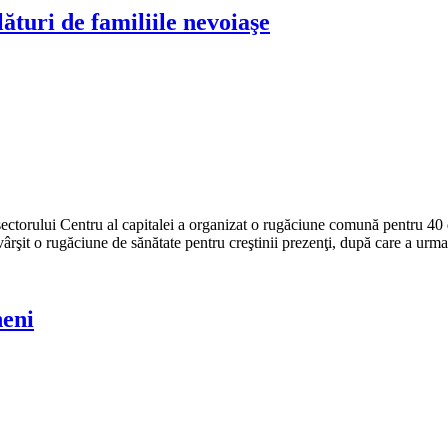
ături de familiile nevoiaşe
 sectorului Centru al capitalei a organizat o rugăciune comună pentru 40 
ârşit o rugăciune de sănătate pentru creştinii prezenţi, după care a urm
neni