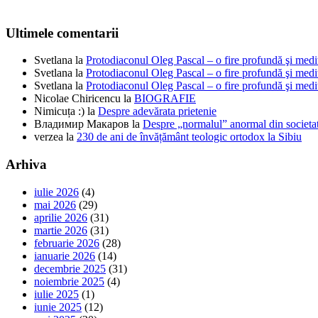
Ultimele comentarii
Svetlana
la
Protodiaconul Oleg Pascal – o fire profundă şi medi
Svetlana
la
Protodiaconul Oleg Pascal – o fire profundă şi medi
Svetlana
la
Protodiaconul Oleg Pascal – o fire profundă şi medi
Nicolae Chiricencu
la
BIOGRAFIE
Nimicuța :)
la
Despre adevărata prietenie
Владимир Макаров
la
Despre „normalul” anormal din societat
verzea
la
230 de ani de învățământ teologic ortodox la Sibiu
Arhiva
iulie 2026
(4)
mai 2026
(29)
aprilie 2026
(31)
martie 2026
(31)
februarie 2026
(28)
ianuarie 2026
(14)
decembrie 2025
(31)
noiembrie 2025
(4)
iulie 2025
(1)
iunie 2025
(12)