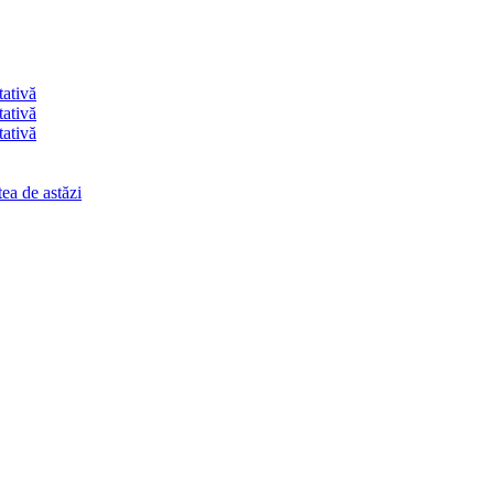
tativă
tativă
tativă
ea de astăzi