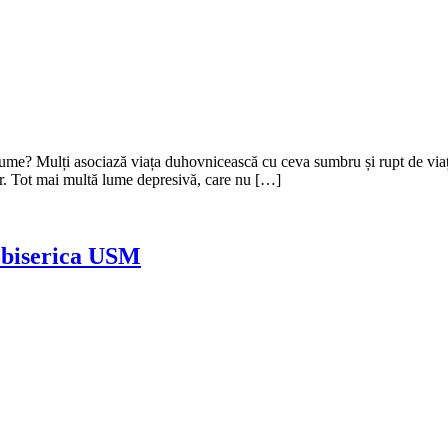
e? Mulți asociază viața duhovnicească cu ceva sumbru și rupt de viața cot
lor. Tot mai multă lume depresivă, care nu […]
 biserica USM