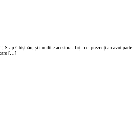
”, Ssap Chișinău, și familiile acestora. Toți cei prezenți au avut parte
 care […]