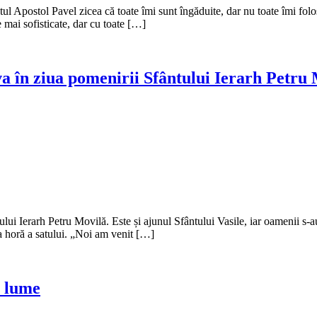
Apostol Pavel zicea că toate îmi sunt îngăduite, dar nu toate îmi folose
e mai sofisticate, dar cu toate […]
a în ziua pomenirii Sfântului Ierarh Petru
ui Ierarh Petru Movilă. Este și ajunul Sfântului Vasile, iar oamenii s-au 
la horă a satului. „Noi am venit […]
 lume