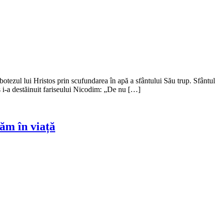
botezul lui Hristos prin scufundarea în apă a sfântului Său trup. Sfântul
os i-a destăinuit fariseului Nicodim: „De nu […]
m în viață