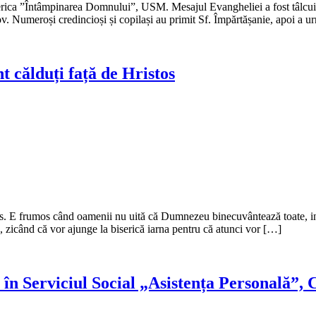
iserica ”Întâmpinarea Domnului”, USM. Mesajul Evangheliei a fost tâlcuit
v. Numeroși credincioși și copilași au primit Sf. Împărtășanie, apoi a 
ălduți față de Hristos
tos. E frumos când oamenii nu uită că Dumnezeu binecuvântează toate, in
p, zicând că vor ajunge la biserică iarna pentru că atunci vor […]
 în Serviciul Social „Asistența Personală”, 