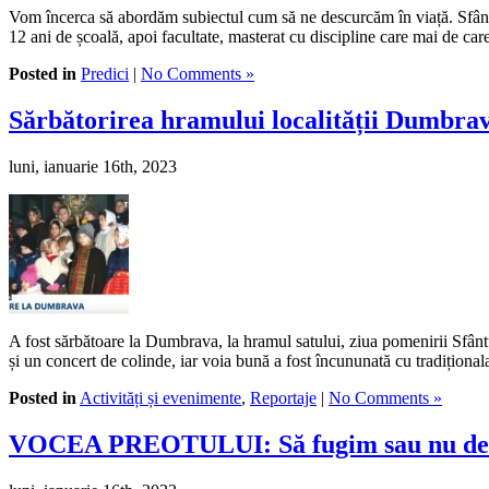
Vom încerca să abordăm subiectul cum să ne descurcăm în viață. Sfântul 
12 ani de școală, apoi facultate, masterat cu discipline care mai de car
Posted in
Predici
|
No Comments »
Sărbătorirea hramului localității Dumbrav
luni, ianuarie 16th, 2023
A fost sărbătoare la Dumbrava, la hramul satului, ziua pomenirii Sfântul
și un concert de colinde, iar voia bună a fost încununată cu tradiționa
Posted in
Activități și evenimente
,
Reportaje
|
No Comments »
VOCEA PREOTULUI: Să fugim sau nu de