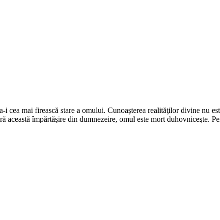
ea mai firească stare a omului. Cunoaşterea realităţilor divine nu este re
 această împărtăşire din dumnezeire, omul este mort duhovniceşte. Pen