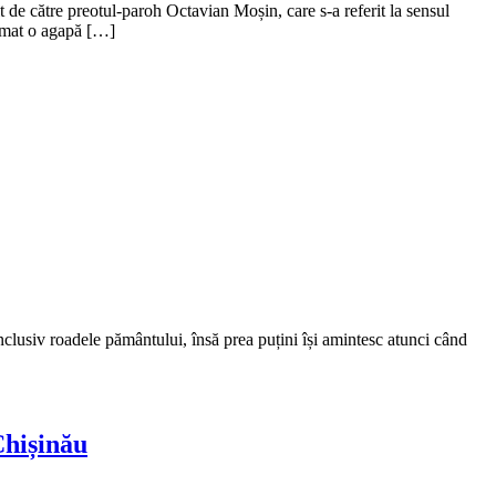
 de către preotul-paroh Octavian Moșin, care s-a referit la sensul
urmat o agapă […]
clusiv roadele pământului, însă prea puțini își amintesc atunci când
Chișinău