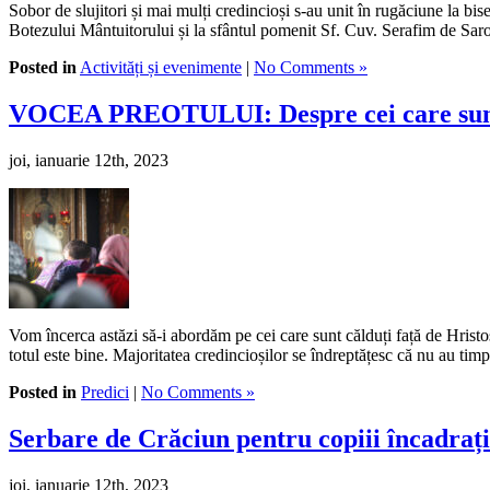
Sobor de slujitori și mai mulți credincioși s-au unit în rugăciune la b
Botezului Mântuitorului și la sfântul pomenit Sf. Cuv. Serafim de Saro
Posted in
Activități și evenimente
|
No Comments »
VOCEA PREOTULUI: Despre cei care sunt c
joi, ianuarie 12th, 2023
Vom încerca astăzi să-i abordăm pe cei care sunt călduți față de Hris
totul este bine. Majoritatea credincioșilor se îndreptățesc că nu au tim
Posted in
Predici
|
No Comments »
Serbare de Crăciun pentru copiii încadrați
joi, ianuarie 12th, 2023