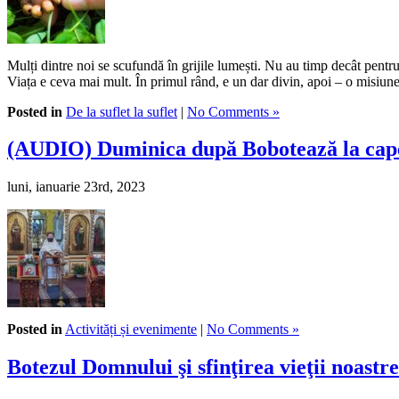
Mulți dintre noi se scufundă în grijile lumești. Nu au timp decât pentru
Viața e ceva mai mult. În primul rând, e un dar divin, apoi – o misiun
Posted in
De la suflet la suflet
|
No Comments »
(AUDIO) Duminica după Bobotează la cape
luni, ianuarie 23rd, 2023
Posted in
Activități și evenimente
|
No Comments »
Botezul Domnului şi sfinţirea vieţii noastre