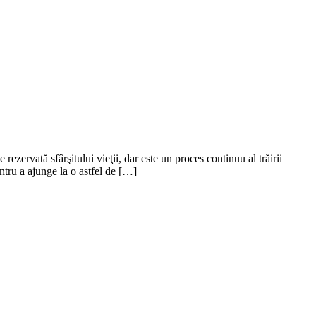
zervată sfârşitului vieţii, dar este un proces continuu al trăirii
tru a ajunge la o astfel de […]