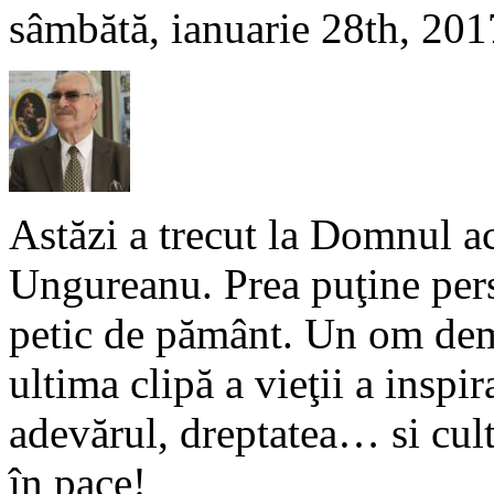
sâmbătă, ianuarie 28th, 201
Astăzi a trecut la Domnul ac
Ungureanu. Prea puţine pers
petic de pământ. Un om demn
ultima clipă a vieţii a inspir
adevărul, dreptatea… si cu
în pace!