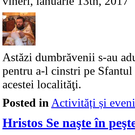
vineri, ianuarie 13th, 2017
Astăzi dumbrăvenii s-au adun
pentru a-l cinstri pe Sfantu
acestei localităţi.
Posted in
Activități și eve
Hristos Se naşte în peşt