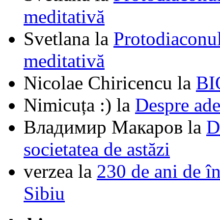
meditativă
Svetlana
la
Protodiaconul
meditativă
Nicolae Chiricencu
la
BI
Nimicuța :)
la
Despre ade
Владимир Макаров
la
D
societatea de astăzi
verzea
la
230 de ani de î
Sibiu