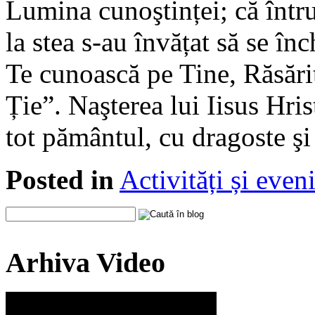
Lumina cunoştinței; că întru
la stea s-au învățat să se înc
Te cunoască pe Tine, Răsări
Ție”. Naşterea lui Iisus Hris
tot pământul, cu dragoste ş
Posted in
Activități și eve
Arhiva Video