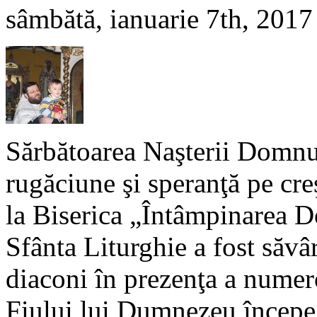
sâmbătă, ianuarie 7th, 2017
Sărbătoarea Naşterii Domnulu
rugăciune şi speranţă pe cre
la Biserica „Întâmpinarea 
Sfânta Liturghie a fost săvâr
diaconi în prezenţa a numero
Fiului lui Dumnezeu începe p