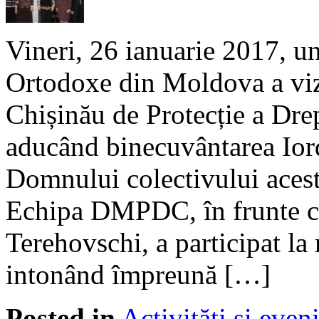
Vineri, 26 ianuarie 2017, un
Ortodoxe din Moldova a viz
Chișinău de Protecție a Dr
aducând binecuvântarea Iord
Domnului colectivului aceste
Echipa DMPDC, în frunte cu
Terehovschi, a participat la 
intonând împreună […]
Posted in
Activități și eve