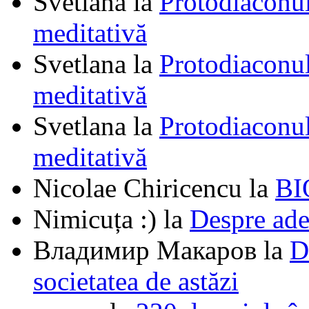
Svetlana
la
Protodiaconul
meditativă
Svetlana
la
Protodiaconul
meditativă
Svetlana
la
Protodiaconul
meditativă
Nicolae Chiricencu
la
BI
Nimicuța :)
la
Despre ade
Владимир Макаров
la
D
societatea de astăzi