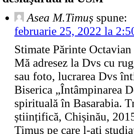
Asea M.Timuș
spune:
februarie 25, 2022 la 2:
Stimate Părinte Octavian
Mă adresez la Dvs cu rug
sau foto, lucrarea Dvs înti
Biserica „Întâmpinarea Do
spirituală în Basarabia. T
științifică, Chișinău, 20
Timuș pe care l-ați studiat