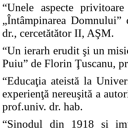
“Unele aspecte privitoare 
„Întâmpinarea Domnului” 
dr., cercetătător II, AŞM.
“Un ierarh erudit şi un misi
Puiu” de Florin Ţuscanu, pr.
“Educaţia ateistă la Unive
experienţă nereuşită a autor
prof.univ. dr. hab.
“Sinodul din 1918 şi imp