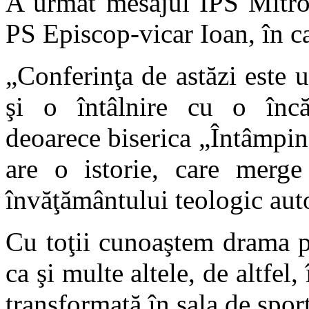
A urmat mesajul ÎPS Mitrop
PS Episcop-vicar Ioan, în c
„Conferinţa de astăzi este u
şi o întâlnire cu o încăr
deoarece biserica „Întâmpi
are o istorie, care merg
învăţământului teologic aut
Cu toţii cunoaştem drama pr
ca şi multe altele, de altfel,
transformată în sala de sport