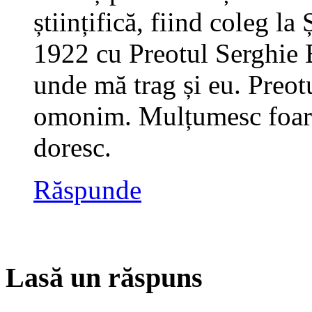
științifică, fiind coleg la
1922 cu Preotul Serghie B
unde mă trag și eu. Preot
omonim. Mulțumesc foart
doresc.
Răspunde
Lasă un răspuns