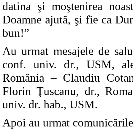
datina şi moştenirea noas
Doamne ajută, şi fie ca Dum
bun!”
Au urmat mesajele de salut
conf. univ. dr., USM, ale
România – Claudiu Cotan, 
Florin Ţuscanu, dr., Roman
univ. dr. hab., USM.
Apoi au urmat comunicările