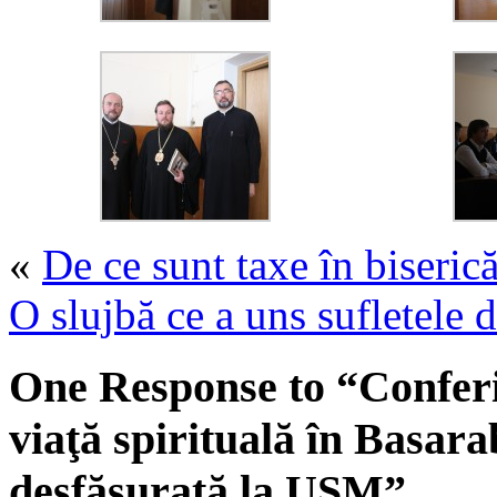
«
De ce sunt taxe în biserică
O slujbă ce a uns sufletele
One Response to “Conferin
viaţă spirituală în Basarab
desfăşurată la USM”