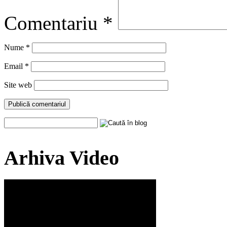
Comentariu
*
Nume
*
Email
*
Site web
Arhiva Video