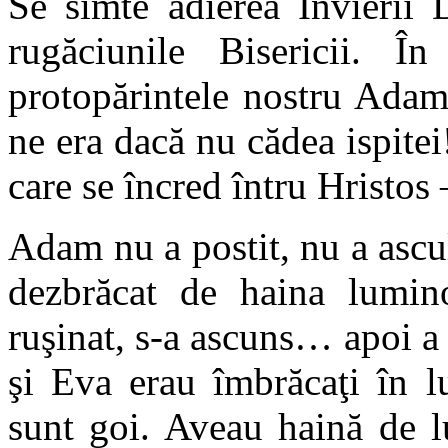
Se simte adierea Învierii 
rugăciunile Bisericii. 
protopărintele nostru Adam,
ne era dacă nu cădea ispitei
care se încred întru Hristos 
Adam nu a postit, nu a ascult
dezbrăcat de haina lumino
ruşinat, s-a ascuns… apoi a 
şi Eva erau îmbrăcaţi în l
sunt goi. Aveau haină de l