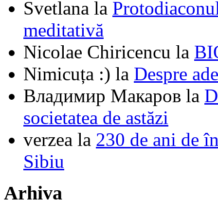
Svetlana
la
Protodiaconul
meditativă
Nicolae Chiricencu
la
BI
Nimicuța :)
la
Despre ade
Владимир Макаров
la
D
societatea de astăzi
verzea
la
230 de ani de î
Sibiu
Arhiva