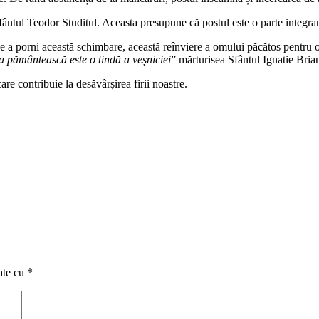
ântul Teodor Studitul. Aceasta presupune că postul este o parte integrantă
de a porni această schimbare, această reînviere a omului păcătos pentru o 
a pământească este o tindă a veșniciei
” mărturisea Sfântul Ignatie Bria
re contribuie la desăvârșirea firii noastre.
ate cu
*