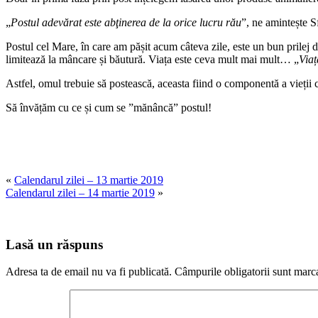
„
Postul adevărat este abţinerea de la orice lucru rău
”, ne amintește Sf
Postul cel Mare, în care am pășit acum câteva zile, este un bun prilej 
limitează la mâncare și băutură. Viața este ceva mult mai mult… „
Viaț
Astfel, omul trebuie să postească, aceasta fiind o componentă a vieții ca
Să învățăm cu ce și cum se ”mănâncă” postul!
«
Calendarul zilei – 13 martie 2019
Calendarul zilei – 14 martie 2019
»
Lasă un răspuns
Adresa ta de email nu va fi publicată.
Câmpurile obligatorii sunt marc