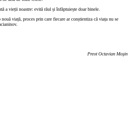
 a vieții noastre: evită răul și înfăptuiește doar binele.
nouă viață, proces prin care fiecare ar conștientiza că viața nu se
ncianinov.
Preot Octavian Moşin