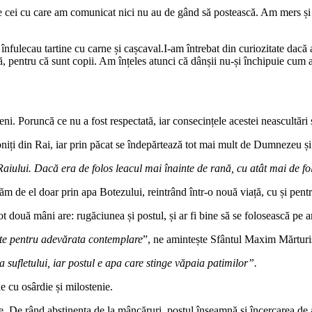
cei cu care am comunicat nici nu au de gând să postească. Am mers și pri
înfulecau tartine cu carne și cașcaval.I-am întrebat din curiozitate dacă
ează, pentru că sunt copii. Am înțeles atunci că dânșii nu-și închipuie cum
. Poruncă ce nu a fost respectată, iar consecințele acestei neascultări
oniți din Rai, iar prin păcat se îndepărtează tot mai mult de Dumnezeu și p
Raiului. Dacă era de folos leacul mai înainte de rană, cu atât mai de f
m de el doar prin apa Botezului, reintrând într-o nouă viață, cu și pentr
t două mâni are: rugăciunea și postul, și ar fi bine să se folosească pe am
ește pentru adevărata contemplare
”, ne amintește Sfântul Maxim Mărturis
 sufletului, iar postul e apa care stinge văpaia patimilor”.
e cu osârdie și milostenie.
. De rând abstinența de la mâncăruri, postul înseamnă și încercarea de a 