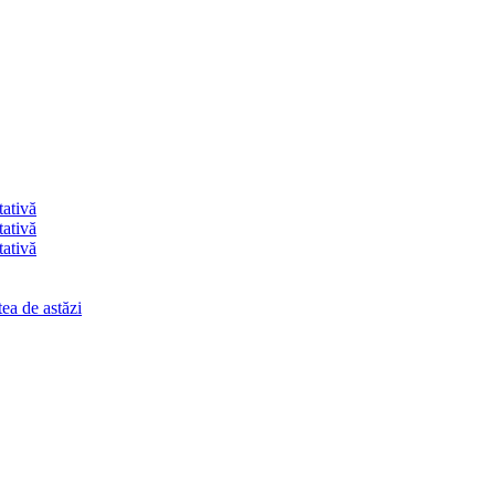
tativă
tativă
tativă
ea de astăzi