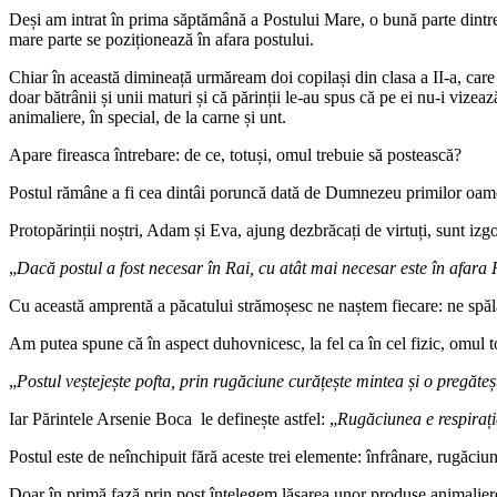
Deși am intrat în prima săptămână a Postului Mare, o bună parte dintre 
mare parte se poziționează în afara postului.
Chiar în această dimineață urmăream doi copilași din clasa a II-a, care 
doar bătrânii și unii maturi și că părinții le-au spus că pe ei nu-i viz
animaliere, în special, de la carne și unt.
Apare fireasca întrebare: de ce, totuși, omul trebuie să postească?
Postul rămâne a fi cea dintâi poruncă dată de Dumnezeu primilor oameni
Protopărinții noștri, Adam și Eva, ajung dezbrăcați de virtuți, sunt izg
„
Dacă postul a fost necesar în Rai, cu atât mai necesar este în afara 
Cu această amprentă a păcatului strămoșesc ne naștem fiecare: ne spălă
Am putea spune că în aspect duhovnicesc, la fel ca în cel fizic, omul to
„
Postul veștejește pofta, prin rugăciune curățește mintea și o pregăt
Iar Părintele Arsenie Boca le definește astfel: „
Rugăciunea e respirația
Postul este de neînchipuit fără aceste trei elemente: înfrânare, rugăciun
Doar în primă fază prin post înțelegem lăsarea unor produse animaliere