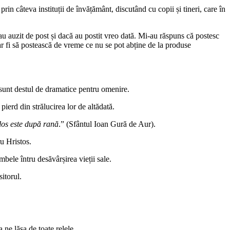
n câteva instituții de învățământ, discutând cu copii și tineri, care în
 au auzit de post și dacă au postit vreo dată. Mi-au răspuns că postesc
 ar fi să postească de vreme ce nu se pot abține de la produse
 sunt destul de dramatice pentru omenire.
ierd din strălucirea lor de altădată.
olos este după rană
.” (Sfântul Ioan Gură de Aur).
u Hristos.
bele întru desăvârșirea vieții sale.
itorul.
ne lăsa de toate relele.