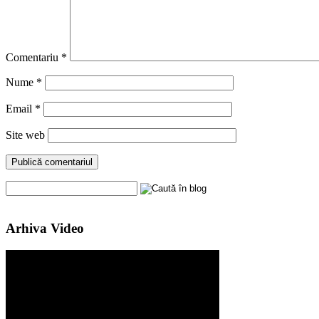
Comentariu
*
Nume
*
Email
*
Site web
Arhiva Video