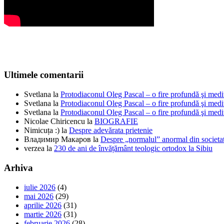
Ultimele comentarii
Svetlana
la
Protodiaconul Oleg Pascal – o fire profundă şi medi
Svetlana
la
Protodiaconul Oleg Pascal – o fire profundă şi medi
Svetlana
la
Protodiaconul Oleg Pascal – o fire profundă şi medi
Nicolae Chiricencu
la
BIOGRAFIE
Nimicuța :)
la
Despre adevărata prietenie
Владимир Макаров
la
Despre „normalul” anormal din societat
verzea
la
230 de ani de învățământ teologic ortodox la Sibiu
Arhiva
iulie 2026
(4)
mai 2026
(29)
aprilie 2026
(31)
martie 2026
(31)
februarie 2026
(28)