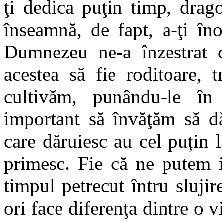
ţi dedica puţin timp, drago
înseamnă, de fapt, a-ţi îno
Dumnezeu ne-a înzestrat c
acestea să fie roditoare, 
cultivăm, punându-le în 
important să învăţăm să dă
care dăruiesc au cel puțin l
primesc. Fie că ne putem 
timpul petrecut întru slujir
ori face diferenţa dintre o v