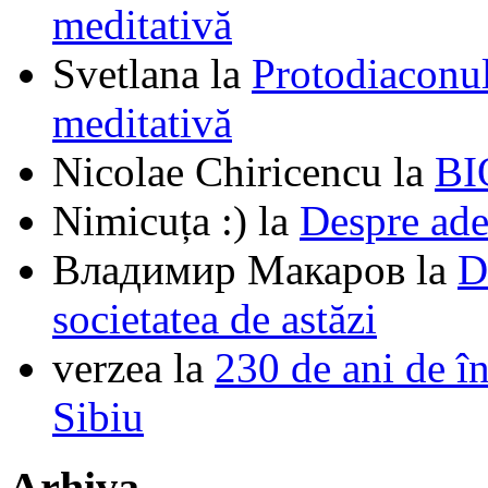
meditativă
Svetlana
la
Protodiaconul
meditativă
Nicolae Chiricencu
la
BI
Nimicuța :)
la
Despre ade
Владимир Макаров
la
D
societatea de astăzi
verzea
la
230 de ani de î
Sibiu
Arhiva