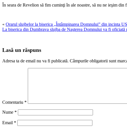
În seara de Revelion să fim cuminţi în ale noastre, să nu ne ieşim din 
«
Orarul slujbelor la biserica „Întâmpinarea Domnului” din incinta 
La biserica din Dumbrava slujba de Naşterea Domnului va fi oficiată
Lasă un răspuns
Adresa ta de email nu va fi publicată.
Câmpurile obligatorii sunt marc
Comentariu
*
Nume
*
Email
*