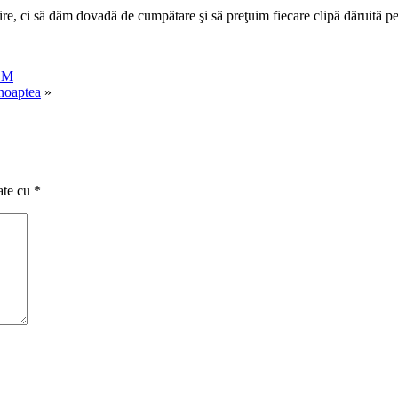
fire, ci să dăm dovadă de cumpătare şi să preţuim fiecare clipă dăruită p
USM
 noaptea
»
ate cu
*