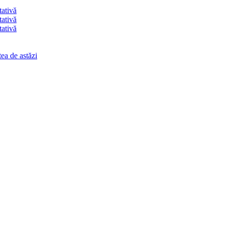
tativă
tativă
tativă
ea de astăzi