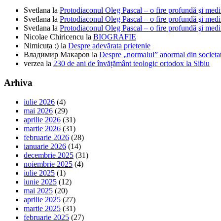
Svetlana
la
Protodiaconul Oleg Pascal – o fire profundă şi medi
Svetlana
la
Protodiaconul Oleg Pascal – o fire profundă şi medi
Svetlana
la
Protodiaconul Oleg Pascal – o fire profundă şi medi
Nicolae Chiricencu
la
BIOGRAFIE
Nimicuța :)
la
Despre adevărata prietenie
Владимир Макаров
la
Despre „normalul” anormal din societat
verzea
la
230 de ani de învățământ teologic ortodox la Sibiu
Arhiva
iulie 2026
(4)
mai 2026
(29)
aprilie 2026
(31)
martie 2026
(31)
februarie 2026
(28)
ianuarie 2026
(14)
decembrie 2025
(31)
noiembrie 2025
(4)
iulie 2025
(1)
iunie 2025
(12)
mai 2025
(20)
aprilie 2025
(27)
martie 2025
(31)
februarie 2025
(27)