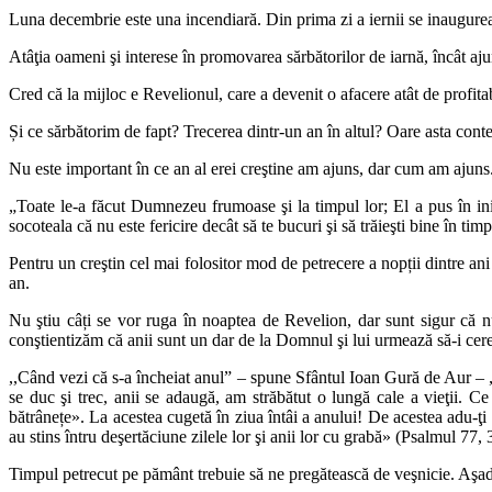
Luna decembrie este una incendiară. Din prima zi a iernii se inaugurea
Atâţia oameni şi interese în promovarea sărbătorilor de iarnă, încât aju
Cred că la mijloc e Revelionul, care a devenit o afacere atât de profitabi
Și ce sărbătorim de fapt? Trecerea dintr-un an în altul? Oare asta cont
Nu este important în ce an al erei creştine am ajuns, dar cum am ajuns
„Toate le-a făcut Dumnezeu frumoase şi la timpul lor; El a pus în in
socoteala că nu este fericire decât să te bucuri şi să trăieşti bine în timp
Pentru un creştin cel mai folositor mod de petrecere a nopții dintre an
an.
Nu ştiu câți se vor ruga în noaptea de Revelion, dar sunt sigur că 
conştientizăm că anii sunt un dar de la Domnul şi lui urmează să-i ce
,,Când vezi că s-a încheiat anul” – spune Sfântul Ioan Gură de Aur – „m
se duc şi trec, anii se adaugă, am străbătut o lungă cale a vieţii. 
bătrânețe». La acestea cugetă în ziua întâi a anului! De acestea adu-ţi
au stins întru deşertăciune zilele lor şi anii lor cu grabă» (Psalmul 77, 
Timpul petrecut pe pământ trebuie să ne pregătească de veşnicie. Aşadar