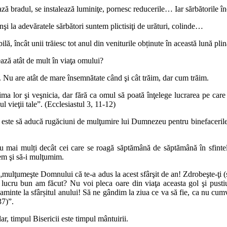
ză bradul, se instalează luminiţe, pornesc reducerile… Iar sărbătorile 
nşi la adevăratele sărbători suntem plictisiţi de urături, colinde…
lă, încât unii trăiesc tot anul din veniturile obținute în această lună plin
ează atât de mult în viaţa omului?
. Nu are atât de mare însemnătate când şi cât trăim, dar cum trăim.
ima lor şi veşnicia, dar fără ca omul să poată înţelege lucrarea pe car
ul vieţii tale”. (Ecclesiastul 3, 11-12)
i este să aducă rugăciuni de mulţumire lui Dumnezeu pentru binefacerile 
nu mai mulți decât cei care se roagă săptămână de săptămână în sfintel
rem şi să-i mulţumim.
ulţumeşte Domnului că te-a adus la acest sfârşit de an! Zdrobeşte-ţi (smer
Ce lucru bun am făcut? Nu voi pleca oare din viaţa aceasta gol şi pust
 aminte la sfârșitul anului! Să ne gândim la ziua ce va să fie, ca nu cum
37)”.
, timpul Bisericii este timpul mântuirii.