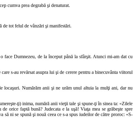
încep cumva prea degrabă şi denaturat.
ă de tot felul de vânzări şi manifestări.
e o face Dumnezeu, de la început până la sfârşit. Atunci mi-am dat cu
care s-au revărsat asupra lui şi de cerere pentru a binecuvânta viitorul
e locaşuri. Numărăm anii şi ne urăm unul altuia la mulţi ani, dar nu
eşte-ţi) inima, numără anii vieţii tale şi spune-ţi în sinea ta: «Zilele
iu de orice faptă bună? Judecata e la uşă! Viaţa mea se grăbeşte spre
va să ni se spună şi nouă ceea ce s-a spus iudeilor de către proroc: «S-