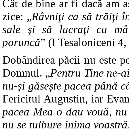
Cât de bine ar fi dacă am a
zice: „
Râvniţi ca să trăiţi în
sale şi să lucraţi cu mâ
poruncă
” (I Tesaloniceni 4,
Dobândirea păcii nu este p
Domnul. „
Pentru Tine ne-a
nu-și găsește pacea până câ
Fericitul Augustin, iar Eva
pacea Mea o dau vouă, nu
nu se tulbure inima voastră,