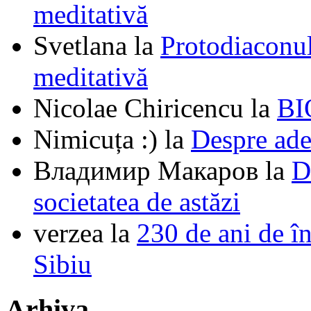
meditativă
Svetlana
la
Protodiaconul
meditativă
Nicolae Chiricencu
la
BI
Nimicuța :)
la
Despre ade
Владимир Макаров
la
D
societatea de astăzi
verzea
la
230 de ani de î
Sibiu
Arhiva