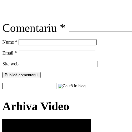
Comentariu
*
Nume
*
Email
*
Site web
Arhiva Video