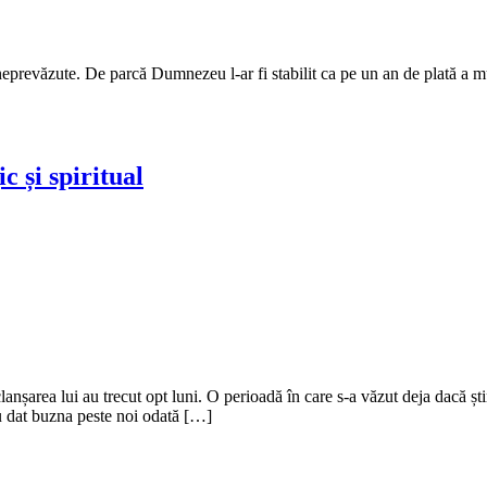
prevăzute. De parcă Dumnezeu l-ar fi stabilit ca pe un an de plată a mult
 și spiritual
lanșarea lui au trecut opt luni. O perioadă în care s-a văzut deja dacă 
 au dat buzna peste noi odată […]