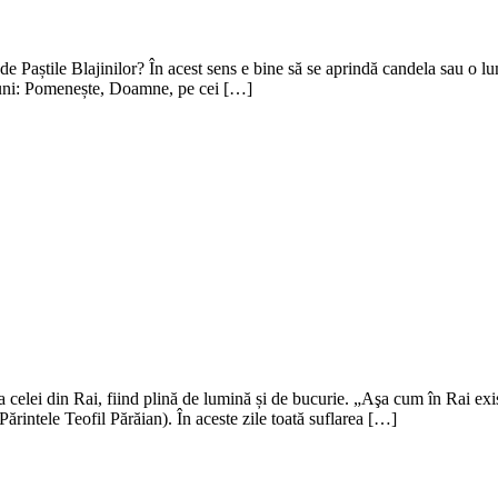
e Paștile Blajinilor? În acest sens e bine să se aprindă candela sau o lu
ciuni: Pomenește, Doamne, pe cei […]
lei din Rai, fiind plină de lumină și de bucurie. „Aşa cum în Rai există 
rintele Teofil Părăian). În aceste zile toată suflarea […]