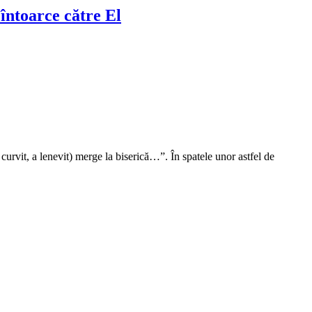
 întoarce către El
curvit, a lenevit) merge la biserică…”. În spatele unor astfel de