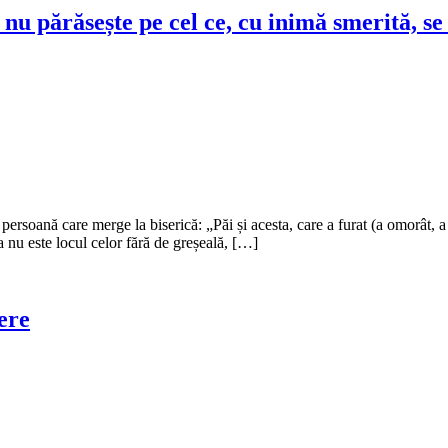
u părăsește pe cel ce, cu inimă smerită, se
rsoană care merge la biserică: „Păi și acesta, care a furat (a omorât, a 
a nu este locul celor fără de greșeală, […]
ere