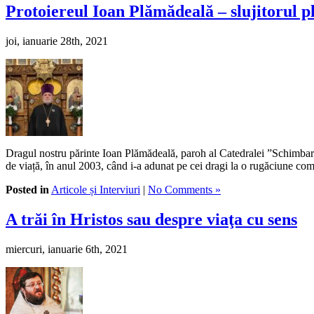
Protoiereul Ioan Plămădeală – slujitorul p
joi, ianuarie 28th, 2021
Dragul nostru părinte Ioan Plămădeală, paroh al Catedralei ”Schimbarea 
de viață, în anul 2003, când i-a adunat pe cei dragi la o rugăciune c
Posted in
Articole și Interviuri
|
No Comments »
A trăi în Hristos sau despre viaţa cu sens
miercuri, ianuarie 6th, 2021