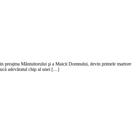
din preajma Mântuitorului şi a Maicii Domnului, devin primele martore
ducă adevăratul chip al unei […]