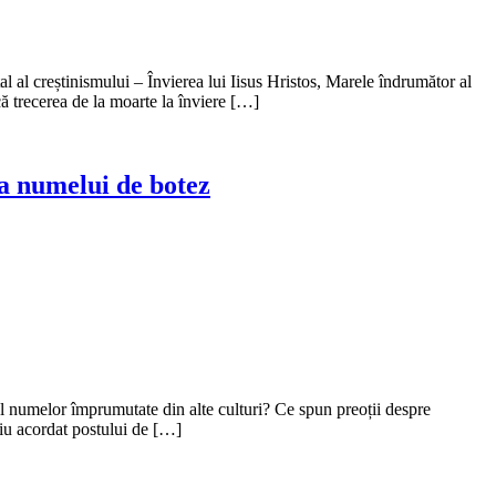
 al creștinismului – Învierea lui Iisus Hristos, Marele îndrumător al
ă trecerea de la moarte la înviere […]
ia numelui de botez
 numelor împrumutate din alte culturi? Ce spun preoții despre
viu acordat postului de […]