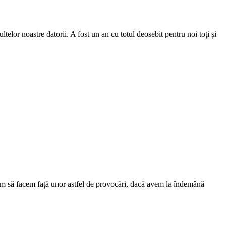
elor noastre datorii. A fost un an cu totul deosebit pentru noi toți și
știm să facem față unor astfel de provocări, dacă avem la îndemână