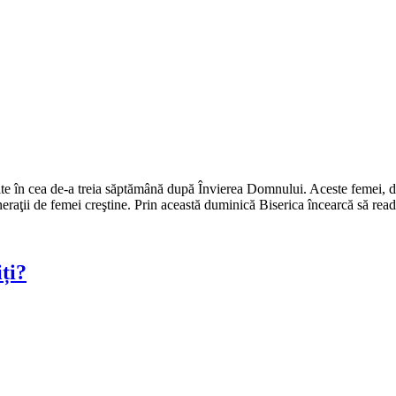
te în cea de-a treia săptămână după Învierea Domnului. Aceste femei, 
neraţii de femei creştine. Prin această duminică Biserica încearcă să rea
ți?