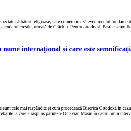
espectate sărbători religioase, care comemorează evenimentul fundamental
calendarul creștin, urmată de Crăciun. Pentru ortodocși, Paștile semnific
 nume internaţional și care este semnificaț
e sunt cele mai răspândite și cum procedează Biserica Ortodoxă în cazul
ntrebările la care a răspuns părintele Octavian Moșin în cadrul unui inter