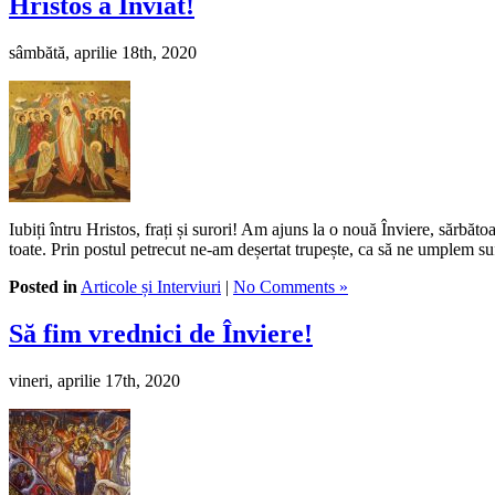
Hristos a Înviat!
sâmbătă, aprilie 18th, 2020
Iubiți întru Hristos, frați și surori! Am ajuns la o nouă Înviere, sărbăt
toate. Prin postul petrecut ne-am deșertat trupește, ca să ne umplem s
Posted in
Articole și Interviuri
|
No Comments »
Să fim vrednici de Înviere!
vineri, aprilie 17th, 2020