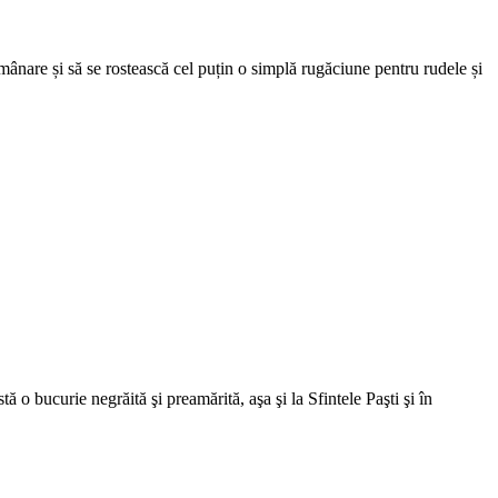
mânare și să se rostească cel puțin o simplă rugăciune pentru rudele și
o bucurie negrăită şi preamărită, aşa şi la Sfintele Paşti şi în