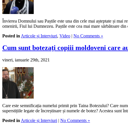
Învierea Domnului sau Paștile este una din cele mai așteptate și mai r
omenirii, Fiul lui Dumnezeu. Paștile este cea mai mare sărbătoare din 
Posted in
Articole și Interviuri
,
Video
|
No Comments »
Cum sunt botezaţi copiii moldoveni care au
vineri, ianuarie 29th, 2021
Care este semnificația numelui primit prin Taina Botezului? Care num
superstițiile legate de încreștinare și numele de botez? Acestea sunt î
Posted in
Articole și Interviuri
|
No Comments »