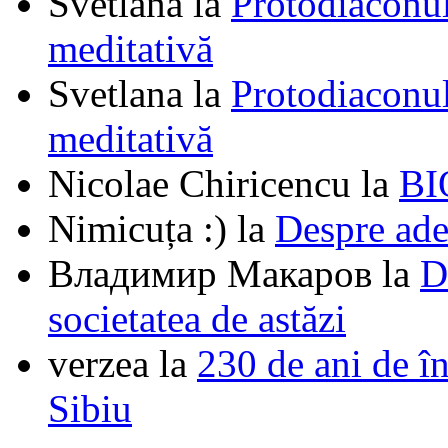
Svetlana
la
Protodiaconul
meditativă
Svetlana
la
Protodiaconul
meditativă
Nicolae Chiricencu
la
BI
Nimicuța :)
la
Despre ade
Владимир Макаров
la
D
societatea de astăzi
verzea
la
230 de ani de î
Sibiu