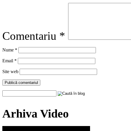
Comentariu
*
Nume
*
Email
*
Site web
Arhiva Video