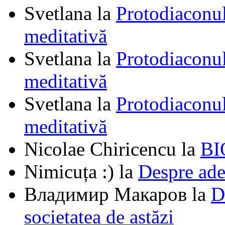
Svetlana
la
Protodiaconul
meditativă
Svetlana
la
Protodiaconul
meditativă
Svetlana
la
Protodiaconul
meditativă
Nicolae Chiricencu
la
BI
Nimicuța :)
la
Despre ade
Владимир Макаров
la
D
societatea de astăzi