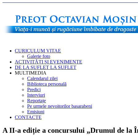
CURICULUM VITAE
Galerie foto
ACTIVITĂȚI ȘI EVENIMENTE
DE LA SUFLET LA SUFLET
MULTIMEDIA
Calendarul zilei
Biblioteca personală
Predici
Interviuri
Reportaje
Pe urmele nevoitorilor basarabeni
Emisiuni
CONTACTE
A II-a ediție a concursului „Drumul de la Î