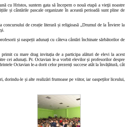
eună cu Hristos, suntem gata să începem o nouă etapă a vieţii noastre
țiile și cântările pascale organizate în această perioadă sunt pline de
a concursului de creație literară și religioasă „Drumul de la Înviere la
şi.
ofesorii și oaspeții adunați cu câteva cântări închinate sărbătorilor de
imit cu mare drag invitația de a participa alături de elevi la acest
 cei adunați. Pr. Octavian le-a vorbit elevilor și profesorilor despre
intele Octavian le-a dorit celor prezenți succese atât la învățătură, cât
 dorindu-le și alte realizări frumoase pe viitor, iar oaspeților liceului,