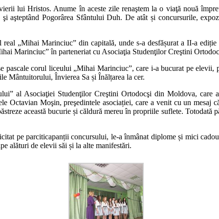
nvierii lui Hristos. Anume în aceste zile renaştem la o viaţă nouă împr
tos şi aşteptând Pogorârea Sfântului Duh. De atât și concursurile, expozi
 real „Mihai Marinciuc” din capitală, unde s-a desfășurat a II-a ediție 
ihai Marinciuc” în parteneriat cu Asociaţia Studenţilor Creştini Ortodoc
e pascale corul liceului „Mihai Marinciuc”, care i-a bucurat pe elevii, pr
le Mântuitorului, Învierea Sa și Înălțarea la cer.
i” al Asociaţiei Studenţilor Creştini Ortodocşi din Moldova, care a pr
 Octavian Moşin, preşedintele asociației, care a venit cu un mesaj către
ăstreze această bucurie și căldură mereu în propriile suflete. Totodată păr
itat pe parciticapanții concursului, le-a înmânat diplome și mici cadouri,
 alături de elevii săi și la alte manifestări.