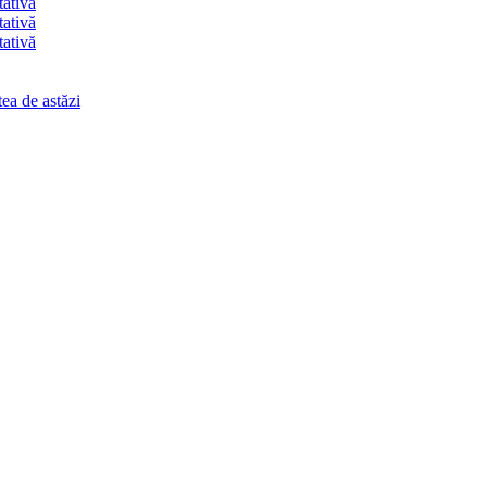
tativă
tativă
tativă
ea de astăzi