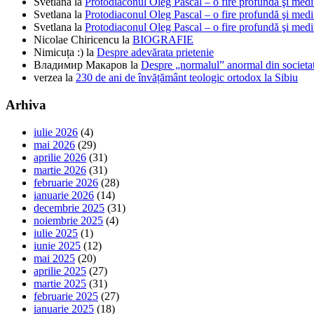
Svetlana
la
Protodiaconul Oleg Pascal – o fire profundă şi medi
Svetlana
la
Protodiaconul Oleg Pascal – o fire profundă şi medi
Svetlana
la
Protodiaconul Oleg Pascal – o fire profundă şi medi
Nicolae Chiricencu
la
BIOGRAFIE
Nimicuța :)
la
Despre adevărata prietenie
Владимир Макаров
la
Despre „normalul” anormal din societat
verzea
la
230 de ani de învățământ teologic ortodox la Sibiu
Arhiva
iulie 2026
(4)
mai 2026
(29)
aprilie 2026
(31)
martie 2026
(31)
februarie 2026
(28)
ianuarie 2026
(14)
decembrie 2025
(31)
noiembrie 2025
(4)
iulie 2025
(1)
iunie 2025
(12)
mai 2025
(20)
aprilie 2025
(27)
martie 2025
(31)
februarie 2025
(27)
ianuarie 2025
(18)