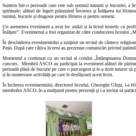
Suntem într-o perioadă care este sub semnul luminii și bucuriei, a î
spirituale; alături de îngeri prăznuind Învierea şi Înălţarea lui Hris
lumină, bucurie și dragoste pentru Hristos și pentru semeni.
Un asemenea eveniment a avut loc astăzi și la liceul teoretic cu profil
Înălțare”. Evenimenul a fost organizat de către conducerea liceului „M
În deschiderea evenimentului a susţinut un recital de cântece religioas
Paști. După care câțiva liceeni au prezentat comunicări privind patimili
Momentul a continuat cu un recital al corului „Întâmpinarea Domnulu
concurs. Membrii ASCO au participat la eveniment alături de părintele
perioadă plină de bucurie pe care o parcurgem și le-a dorit tuturor să p
și în numeroase activătăți pe care le desfășoară acest liceu.
În încherea evenimentului, directorul liceului, Gheorghe Gînju, i-a felic
membrilor ASCO, le-a mulțumit pentru prezență și i-a invitat să participe