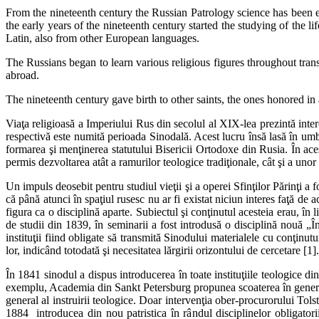
From the nineteenth century the Russian Patrology science has been ex
the early years of the nineteenth century started the studying of the l
Latin, also from other European languages.
The Russians began to learn various religious figures throughout tran
abroad.
The nineteenth century gave birth to other saints, the ones honored in
Viaţa religioasă a Imperiului Rus din secolul al XIX-lea prezintă interes 
respectivă este numită perioada Sinodală. Acest lucru însă lasă în umbră
formarea şi menţinerea statutului Bisericii Ortodoxe din Rusia. În aces
permis dezvoltarea atât a ramurilor teologice tradiţionale, cât şi a unor
Un impuls deosebit pentru studiul vieţii şi a operei Sfinţilor Părinţi a
că până atunci în spaţiul rusesc nu ar fi existat niciun interes faţă d
figura ca o disciplină aparte. Subiectul şi conţinutul acesteia erau, în
de studii din 1839, în seminarii a fost introdusă o disciplină nouă „Î
instituţii fiind obligate să transmită Sinodului materialele cu conţinut
lor, indicând totodată şi necesitatea lărgirii orizontului de cercetare [1].
În 1841 sinodul a dispus introducerea în toate instituţiile teologice d
exemplu, Academia din Sankt Petersburg propunea scoaterea în general a
general al instruirii teologice. Doar intervenţia ober-procurorului Tolst
1884 introducea din nou patristica în rândul disciplinelor obligatori