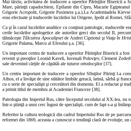
Mai târziu, activitatea de traducere a operelor Părinţilor Bisericii a f
Mare, părinţii capa­dochieni, Epifanie din Cipru, Macarie Egipteanul ş.
Grigorie Acropolit, Grigorie Paximera ş.a.).La Academiadela Kievse tr
erau efectuate şi traducerile lucră­rilor lui Origene, Ipolit al Romei, Sfâ
Ca şi în cazul lucrărilor analitice cu conţinut patrologic, traducerile e
cerile lucrărilor apologetice ale autorilor greci din secolul II, pr
tălmăceşte
Tâlcuirea Apocalipsei
de Andrei Cipriotul şi
Viaţa în Hris
Grigorie Palama, Marcu al Efesului ş.a. [36].
Un important centru de traducere a operelor Părinţilor Bisericii a fost ş
revenit şi preoţilor Leonid Kaveli, Iuvenali Polovţev, Clement Zederh
sale devenind cărţile de căpătâi ale tuturor ortodocşilor [37].
Un centru important de traducere a operelor Sfinţilor Părinţi l-a co
Athos, el a învăţat de sine stătător limbile greacă, latină, sârbă şi fran
cu o serie de specialişti şi cercetători din domeniu. El a redactat şi t
a primit titlul de membru al Academiei Franceze [38].
Patrologia din Imperiul Rus, către începutul secolului al XX-lea, nu n
într-o ştiinţă a unui cerc îngust de specialişti, cum de fapt s-a şi întâm
Referitor la cultura teologică din cadrul Imperiului Rus de pe parcursu
reformei din 1869, aceasta a cunoscut o tendinţă clară de evoluţie, un 