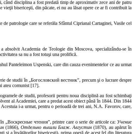
 când disciplina a fost predată timp de aproximativ zece ani de patru
ieţii bisericeşti, din păcate, ei nu au lăsat opere ce ar fi contribuit la
e de patrologie care se referăla Sfântul Ciprianal Cartaginei, Vasile cel
 a absolvit Academia de Teologie din Moscova, specializându-se în
tivitatea sa nu a fost totuşi una prolifică.
onahul Panteleimon Uspenski, care din cauza evenimentelor ce au urmat
serie de studii în „Богословский вестник”, precum şi o lucrare despre
ui ateu comunist [17].
ogramele de studii, profesorii pentru noua disciplină au fost schimbaţi
olvent al Academiei, care a predat acest obiect până în 1844. Din 1844
 Acestuia i-a urmat, pentru o perioadă de trei ani, N.A. Favorov, care,
te în „Воскресные чтения”, printre care o serie de articole ca:
Учение
ин
(1866),
Отдельно вышли Блаж. Августин
(1870), au apărut în
nţi şi a învăţătorilor bisericeşti), prima operă de acest fel din literatura