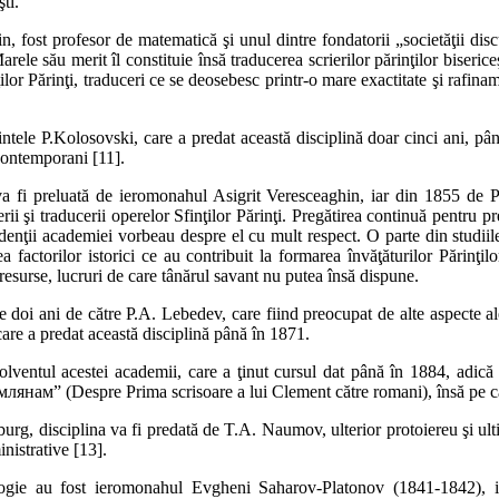
ti.
in, fost profesor de matematică şi unul dintre fondatorii „societăţii disc
ele său merit îl constituie însă tradu­cerea scrierilor părinţilor biser
ilor Părinţi, traduceri ce se deosebesc printr-o mare exactitate şi rafina
ntele P.Kolosovski, care a predat această disciplină doar cinci ani, pân
 contemporani [11].
a fi preluată de ieromonahul Asigrit Veresceaghin, iar din 1855 de P.I
i şi traducerii operelor Sfinţilor Părinţi. Pregătirea continuă pentru pre
tudenţii academiei vorbeau despre el cu mult respect. O parte din studi
ea factorilor istorici ce au contribuit la formarea învăţăturilor Părinţilo
esurse, lucruri de care tânărul savant nu putea însă dispune.
doi ani de către P.A. Lebedev, care fiind preocupat de alte aspecte ale t
are a predat această disciplină până în 1871.
solventul acestei academii, care a ţinut cursul dat până în 1884, adic
ам” (Despre Prima scrisoare a lui Clement către romani), însă pe car
urg, disciplina va fi predată de T.A. Naumov, ulterior protoiereu şi ul
nistrative [13].
ogie au fost ieromonahul Evgheni Saharov-Platonov (1841-1842), ie