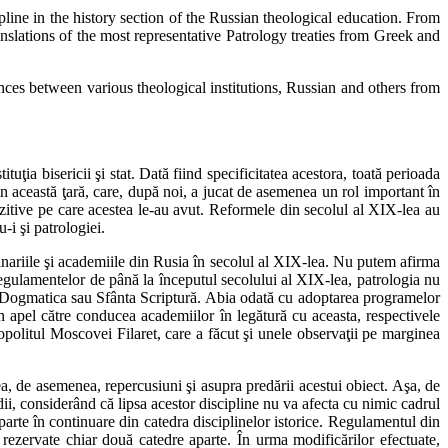
line in the history section of the Russian theological education. From
ranslations of the most representative Patrology treaties from Greek and
nces between various theological institutions, Russian and others from
tuţia bisericii şi stat. Dată fiind specificitatea acestora, toată perioada
din această ţară, care, după noi, a jucat de asemenea un rol important în
pozitive pe care acestea le-au avut. Reformele din secolul al XIX-lea au
-i şi patrologiei.
eminariile şi academiile din Rusia în secolul al XIX-lea. Nu putem afirma
 regulamentelor de până la începutul secolului al XIX-lea, patrologia nu
icii, Dogmatica sau Sfânta Scriptură. Abia odată cu adoptarea programelor
un apel către conducea academiilor în legătură cu aceasta, respectivele
tropolitul Moscovei Filaret, care a făcut şi unele observaţii pe marginea
ea, de asemenea, repercusiuni şi asupra predării acestui obiect. Aşa, de
i, considerând că lipsa acestor discipline nu va afecta cu nimic cadrul
ă parte în continuare din catedra disciplinelor istorice. Regulamentul din
 rezervate chiar două catedre aparte. În urma modificărilor efectuate,