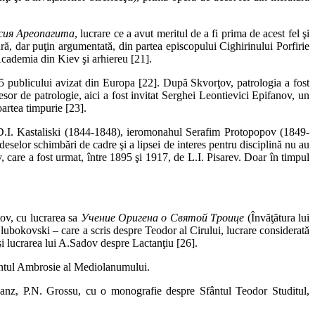
исия Ареопагита
, lucrare ce a avut meritul de a fi prima de acest fel şi
ură, dar puţin argumentată, din partea episcopului Cighirinului Porfirie
 Academia din Kiev şi arhiereu [21].
875 publicului avizat din Europa [22]. După Skvorţov, patrologia a fost
sor de patrologie, aici a fost invitat Serghei Leontievici Epifanov, un
oartea timpurie [23].
t D.I. Kastaliski (1844-1848), ieromonahul Serafim Protopopov (1849-
elor schimbări de cadre şi a lipsei de interes pentru disciplină nu au
 care a fost urmat, între 1895 şi 1917, de L.I. Pisarev. Doar în timpul
tov, cu lucrarea sa
Учение Оригена о Святой Троице
(Învăţătura lui
lubokovski – care a scris despre Teodor al Cirului, lucrare considerată
şi lucrarea lui A.Sadov despre Lactanţiu [26].
fântul Ambrosie al Mediolanumului.
zianz, P.N. Grossu, cu o monografie despre Sfântul Teodor Studitul,