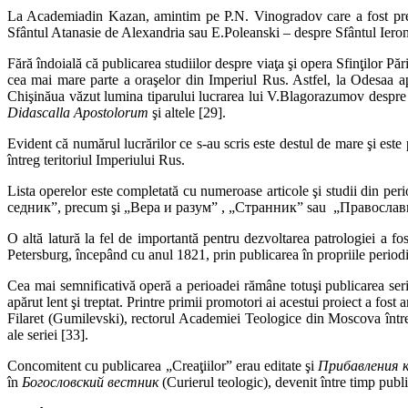
La Academiadin Kazan, amintim pe P.N. Vinogradov care a fost preo
Sfântul Atanasie de Alexandria sau E.Poleanski – despre Sfântul Iero
Fără îndoială că publicarea studiilor despre viaţa şi opera Sfinţilor Păr
cea mai mare parte a oraşelor din Imperiul Rus. Astfel, la Odesaa a
Chişinăua văzut lumina tiparului lucrarea lui V.Blagorazumov despre 
Didascalla Apostolorum
şi altele [29].
Evident că numărul lucrărilor ce s-au scris este destul de mare şi este 
întreg teritoriul Imperiului Rus.
Lista operelor este completată cu numeroase articole şi studii 
сед­ник”, precum şi „Вера и разум” , „Странник” sau „Православ
O altă latură la fel de importantă pentru dezvoltarea patrologiei a f
Petersburg, începând cu anul 1821, prin publicarea în propriile periodic
Cea mai semnificativă operă a perioadei rămâne totuşi publicarea ser
apărut lent şi treptat. Printre primii promotori ai acestui proiect a fost
Filaret (Gumilevski), rectorul Academiei Teologice din Moscova între
ale seriei [33].
Concomitent cu publicarea „Creaţiilor” erau editate şi
Прибавления
în
Богословский вестник
(Curierul teologic), devenit între timp pub