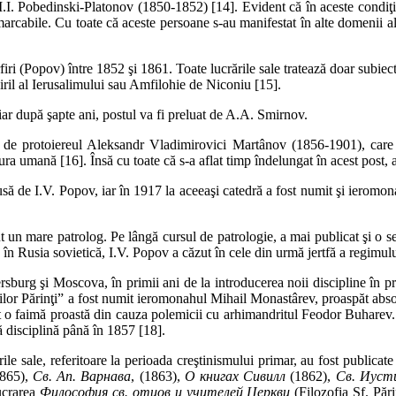
I. Pobedinski-Platonov (1850-1852) [14]. Evident că în aceste condiţii,
arcabile. Cu toate că aceste persoane s-au manifestat în alte domenii ale v
ri (Popov) între 1852 şi 1861. Toate lucrările sale tratează doar subiect
ril al Ierusalimului sau Amfilohie de Niconiu [15].
iar după şapte ani, postul va fi preluat de A.A. Smirnov.
de protoiereul Aleksandr Vladimirovici Martânov (1856-1901), care
 umană [16]. Însă cu toate că s-a aflat timp înde­lun­gat în acest post, ac
să de I.V. Popov, iar în 1917 la aceeaşi catedră a fost numit şi ierom
un mare patrolog. Pe lângă cursul de patrologie, a mai publicat şi o 
s în Rusia sovietică, I.V. Popov a căzut în cele din urmă jertfă a regimul
burg şi Moscova, în primii ani de la introducerea noii discipline în pr
ţilor Părinţi” a fost numit ieromonahul Mihail Monastârev, proaspăt abs
vut o faimă proastă din cauza polemicii cu arhimandritul Feodor Buharev.
tă disciplină până în 1857 [18].
le sale, referitoare la perioada creştinismului primar, au fost publica
865),
Св. Ап. Варнава
, (1863),
О книгах Сивилл
(1862),
Св. Иуст
ucrarea
Философия св. отцов и учителей Церкви
(Filozofia Sf. Pări