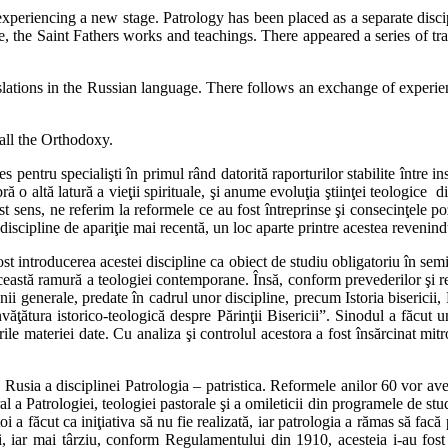
periencing a new stage. Patrology has been placed as a separate discip
ife, the Saint Fathers works and teachings. There appeared a series of t
slations in the Russian language. There follows an exchange of experie
 all the Orthodoxy.
pentru specialişti în primul rând datorită raporturilor stabilite între insti
 o altă latură a vieţii spirituale, şi anume evoluţia ştiinţei teologice 
t sens, ne referim la reformele ce au fost întrep­rin­se şi consecinţele 
 discipline de apariţie mai recentă, un loc aparte printre acestea revenindu
 fost introducerea acestei discipline ca obiect de studiu obligatoriu în s
e această ramură a teologiei con­tem­porane. Însă, conform prevederilor şi
 linii generale, predate în cadrul unor discip­line, precum Istoria biser
nvăţătura istorico-teologică despre Părinţii Bisericii”. Sinodul a făcut 
urile materiei date. Cu analiza şi controlul acestora a fost însărcinat mi
in Rusia a disciplinei Patrologia – patristica. Reformele anilor 60 vor av
 Patrologiei, teologiei pastorale şi a omileticii din programele de studi
oi a făcut ca iniţiativa să nu fie realizată, iar patro­logia a rămas să fac
i, iar mai târziu, conform Regulamentului din 1910, acesteia i-au fost