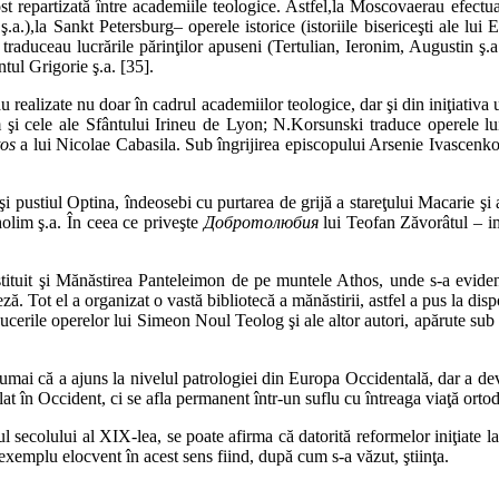
ost repartizată între academiile teologice. Astfel,la Moscovaerau efectua
a.),la Sankt Petersburg– operele istorice (istoriile biseri­ceşti ale lui 
aduceau lucrările părinţilor apuseni (Tertulian, Ieronim, Augustin ş.a
ntul Grigorie ş.a. [35].
rau realizate nu doar în cadrul aca­demiilor teologice, dar şi din iniţiat
ecum şi cele ale Sfântului Irineu de Lyon; N.Korsunski traduce operele 
tos
a lui Nicolae Cabasila. Sub îngrijirea episcopului Arsenie Ivascenko su
i pustiul Optina, îndeosebi cu pur­tarea de grijă a stareţului Macarie şi a
olim ş.a. În ceea ce priveşte
Доброто­лю­бия
lui Teofan Zăvorâtul – im
nstituit şi Mănăstirea Panteleimon de pe muntele Athos, unde s-a eviden
ceză. Tot el a organizat o vastă bibliotecă a mănăstirii, astfel a pus la di
raducerile operelor lui Simeon Noul Teolog şi ale altor autori, apărute sub
umai că a ajuns la nivelul patrologiei din Europa Occidentală, dar a deve
plat în Occident, ci se afla permanent într-un suflu cu întreaga viaţă ortod
l secolului al XIX-lea, se poate afirma că datorită reformelor iniţiate l
exemplu elocvent în acest sens fiind, după cum s-a văzut, ştiinţa.