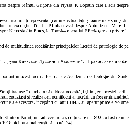
ia despre Sfântul Grigorie din Nyssa, K.Lopatin care a scis despre
veau mai mulţi reprezentanţi ai intelectualităţii şi oameni de ştiinţă din
 lucrare excepţională a lui P.Lobacevski despre Antonie cel Mare. La
despre Nemesia din Emes, la Tomsk– opera lui P.Prokoşev cu privire la
nd de multitudinea reeditărilor principalelor lucrări de patrologie de pe
чтения”, „Труды Киевской Духовной Академии”, „Православный собе­
 important în acest lucru a fost dat de Academia de Teologie din Sankt
ărinţi traduse în limba rusă). Ideea necesităţii şi iniţierii acestei serii a
ii entuziaşti şi realizatorii nemijlociţi ai lucrării au fost arhimandritul
 comune ale acestora, începând cu anul 1843, au apărut primele volume
e Sfinţilor Părinţi în traducere rusă), ediţii care în 1892 au fost reunite
 1918 nici nu a mai reuşit să apară [34].