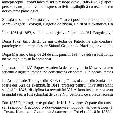
arhiepiscopul Leonid Iaroslavski Krasnopevkov (1848-1849) şi apoi I.
persoane, nu putem vorbi despre o activitate ştiinţifică cu rezultate rem
dezvoltarea patrologiei.
Situaţia se schimbă odată cu venirea în acest post a ieromonahului Porfi
Mare, Grigorie Teologul, Grigorie de Nyssa, Chiril al Alexandriei, Chi
Între 1861 şi 1863, studiul patrologiei va fi predat de V.I. Bogolepov, 
După 1872, timp de 21 de ani Catedra de Patrologie este condusă 
patrologie cu lucrarea despre Sfântul Grigorie de Nazianz, privind natura
După Martânov, timp de 24 de ani, până în 1917, catedra a fost condu
nu s-a reţinut mult în acest post.
În persoana lui I.V. Popov, Academia de Teologie din Moscova a avut 
fericitul Augustin, toate fiind conştiincios elaborate. Din păcate, răma
La Academiade Teologie din Kiev, ca şi în cazul celor din Sankt Peters
foarte des. Aşa de exemplu, în 1841, profesor pentru „Învăţătura Sfin
şi până în 1846, disciplina i-a revenit lui V.I. Askoncinski, care a a
la rân­dul său, a fost schimbat de către N.I. Şegolev, ce a predat aceas
Din 1857 Patrologia este predată de K.I. Skvorţov. O parte din cursuri
св. Григория Нисского о достоинстве природы человеческой
(1
„Труды Киевской Духовной Академии”. Tot el publică în 1868 l