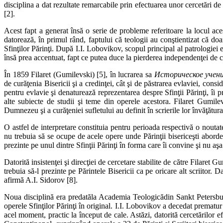
disciplina a dat rezultate remar­ca­bile prin efectuarea unor cercetări 
[2].
Acest fapt a generat însă o serie de probleme referitoare la locul acest
datorează, în primul rând, faptului că teologii au conştientizat că do
Sfinţilor Părinţi. După I.I. Lobovikov, scopul principal al patrologiei 
însă prea accentuat, fapt ce putea duce la pierderea independenţei de ce
În 1859 Filaret (Gumilevski) [5], în lucrarea sa
Историческое учен
de curăţenia Bisericii şi a credinţei, cât şi de păstrarea evlaviei, cons
pentru evlavie şi denaturează reprezentarea despre Sfinţii Părinţi, îi 
alte subiecte de studii şi teme din operele acestora. Filaret Gumilev
Dumnezeu şi a curăţeniei sufle­tu­lui au definit în scrierile lor învăţătura
O astfel de interpretare constituia pentru perioada respectivă o noutat
nu trebuia să se ocupe de acele opere unde Părinţii bisericeşti aborde
prezinte pe unul dintre Sfinţii Părinţi în forma care îi convine şi nu aşa 
Datorită insistenţei şi direcţiei de cercetare stabilite de către Filare
trebuia să-l prezinte pe Părintele Bisericii ca pe oricare alt scriitor.
afirmă A.I. Sidorov [8].
Noua disciplină era predatăla Academia Teologicădin Sankt Petersburg
operele Sfinţilor Părinţi în original. I.I. Lobovikov a decedat prematur
acel moment, practic la început de cale. Astăzi, datorită cercetărilor efe