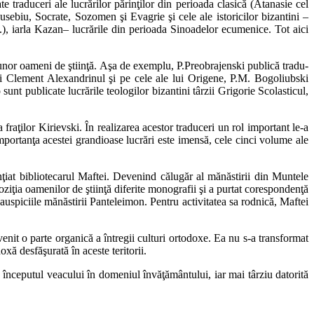
te traduceri ale lucrărilor părinţilor din perioada clasică (Atanasie cel
Eusebiu, Socrate, Sozomen şi Evagrie şi cele ale istoricilor bizantini –
.), iarla Kazan– lucrările din perioada Sinoadelor ecumenice. Tot aici
iva unor oameni de ştiinţă. Aşa de exemplu, P.Preobrajenski publică tradu­
lui Clement Alexandrinul şi pe cele ale lui Origene, P.M. Bogoliubski
nt publicate lucrările teologilor bizantini târzii Grigorie Scolasticul,
 fraţilor Kirievski. În realizarea acestor traduceri un rol important le-a
portanţa acestei grandioase lucrări este imensă, cele cinci volume ale
ţiat bibliotecarul Maftei. Devenind călugăr al mănăstirii din Muntele
spoziţia oamenilor de ştiinţă diferite monografii şi a purtat corespondenţă
 auspiciile mănăstirii Panteleimon. Pentru activitatea sa rodnică, Maftei
nit o parte organică a întregii culturi ortodoxe. Ea nu s-a transformat
oxă desfăşurată în aceste teritorii.
a începutul veacului în domeniul învăţământului, iar mai târziu datorită