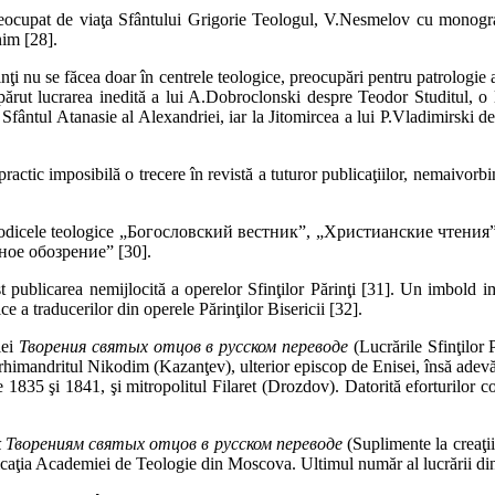
cupat de viaţa Sfântului Grigorie Teologul, V.Nesmelov cu monograf
nim [28].
inţi nu se făcea doar în centrele teologice, preocupări pentru patrologie a
părut lucrarea inedită a lui A.Dobroclonski despre Teodor Studitul, o
Sfântul Atanasie al Alexandriei, iar la Jitomircea a lui P.Vladimirski 
practic imposibilă o trecere în revistă a tuturor publicaţiilor, nemaivorbi
din periodicele teologice „Бого­словский вестник”, „Христианские 
ное обозрение” [30].
ost publicarea nemijlocită a operelor Sfinţilor Părinţi [31]. Un imbold
e a traducerilor din operele Părinţilor Bisericii [32].
iei
Творения святых отцов в русском
переводе
(Lucrările Sfinţilor P
 arhimandritul Nikodim (Kazanţev), ulterior episcop de Enisei, însă adevăraţ
 1835 şi 1841, şi mitropolitul Filaret (Drozdov). Datorită eforturilor
к
Творениям святых отцов в русском переводе
(Suplimente la creaţiil
licaţia Academiei de Teologie din Moscova. Ultimul număr al lucrării din