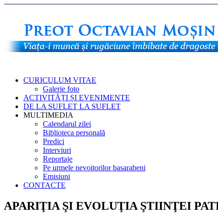
CURICULUM VITAE
Galerie foto
ACTIVITĂȚI ȘI EVENIMENTE
DE LA SUFLET LA SUFLET
MULTIMEDIA
Calendarul zilei
Biblioteca personală
Predici
Interviuri
Reportaje
Pe urmele nevoitorilor basarabeni
Emisiuni
CONTACTE
APARIŢIA ŞI EVOLUŢIA ŞTIINŢEI PA