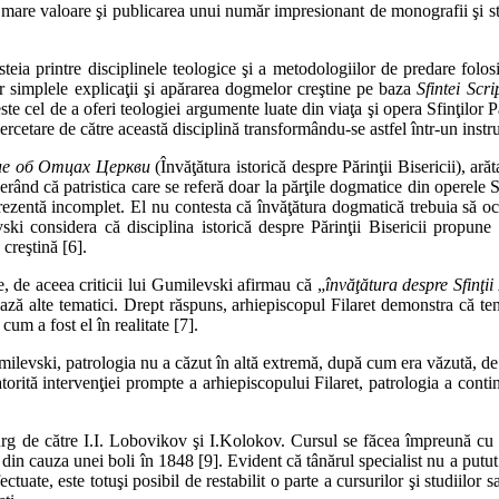
de mare valoare şi publicarea unui număr impresionant de monografii şi stu
eia printre disciplinele teologice şi a metodologiilor de predare folosit
ar simplele explicaţii şi apărarea dogmelor creştine pe baza
Sfintei Scri
este cel de a oferi teologiei argumente luate din viaţa şi opera Sfinţilo
rcetare de către această disciplină transformându-se astfel într-un instr
ие об Отцах Церкви
(Învăţătura istorică despre Părinţii Bisericii), ară
iderând că patristica care se referă doar la părţile dogmatice din operele 
prezentă incomplet. El nu contesta că învăţătura dogmatică trebuia să ocu
ski considera că disciplina istorică despre Părinţii Bisericii propune i
 creştină [6].
e, de aceea criticii lui Gumilevski afirmau că „
învăţătura despre Sfinţii
ază alte tematici. Drept răspuns, arhiepisco­pul Filaret demonstra că ten
cum a fost el în realitate [7].
t Gumilevski, patrologia nu a căzut în altă extremă, după cum era văzută,
 Datorită intervenţiei prompte a arhiepisco­pu­lui Filaret, patrologia a 
 de către I.I. Lobovikov şi I.Kolokov. Cursul se făcea împreună cu orel
 din cauza unei boli în 1848 [9]. Evident că tânărul specialist nu a putut 
ctuate, este totuşi posibil de restabilit o par­te a cursurilor şi studiilor