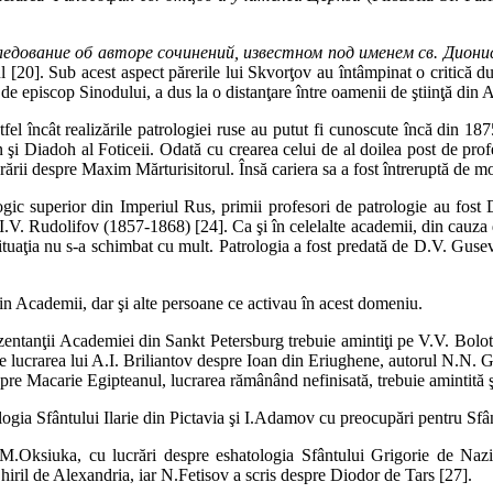
ледование об авторе сочинений, известном под именем св. Дион
tul [20]. Sub acest aspect părerile lui Skvorţov au întâmpinat o critică d
 de episcop Sinodului, a dus la o distanţare între oamenii de ştiinţă din
stfel încât realizările patrologiei ruse au putut fi cunoscute încă din 1
 şi Diadoh al Foticeii. Odată cu crearea celui de al doilea post de profe
crării despre Maxim Mărturisitorul. Însă cariera sa a fost întreruptă de m
gic superior din Imperiul Rus, primii profesori de patrologie au fos
. Rudolifov (1857-1868) [24]. Ca şi în celelalte academii, din cauza des
ituaţia nu s-a schimbat cu mult. Patrologia a fost predată de D.V. Gusev,
in Academii, dar şi alte persoane ce activau în acest domeniu.
zentanţii Academiei din Sankt Peters­burg trebuie amintiţi pe V.V. Bolo
ie lucrarea lui A.I. Briliantov despre Ioan din Eriughene, autorul N.N. G
spre Macarie Egipteanul, lucrarea rămânând nefinisată, trebuie amintită 
logia Sfântului Ilarie din Pictavia şi I.Adamov cu preocupări pentru S
a M.Oksiuka, cu lucrări despre eshatolo­gia Sfântului Grigorie de Na
Chiril de Alexandria, iar N.Fetisov a scris despre Diodor de Tars [27].