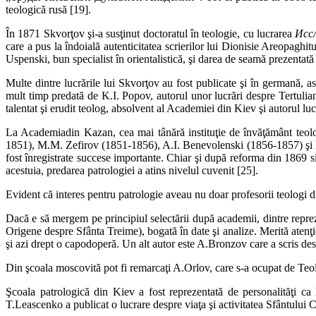
teologică rusă [19].
În 1871 Skvorţov şi-a susţinut doctoratul în teologie, cu lucrarea
Исс
care a pus la îndoială autenticitatea scrierilor lui Dionisie Areopaghi
Uspenski, bun specialist în orientalistică, şi darea de seamă prezentată
Multe dintre lucrările lui Skvorţov au fost publicate şi în germană, a
mult timp predată de K.I. Popov, autorul unor lucrări despre Tertulian
talentat şi erudit teolog, absolvent al Academiei din Kiev şi autorul lu
La Academiadin Kazan, cea mai tânără instituţie de învăţământ teolo
1851), M.M. Zefirov (1851-1856), A.I. Benevolenski (1856-1857) şi I.V
fost înregistrate succese importante. Chiar şi după reforma din 1869 s
acestuia, predarea patrologiei a atins nivelul cuvenit [25].
Evident că interes pentru patrologie aveau nu doar profesorii teologi d
Dacă e să mergem pe principiul selectării după academii, dintre repre
Origene despre Sfânta Treime), bogată în date şi analize. Merită atenţ
şi azi drept o capodoperă. Un alt autor este A.Bronzov care a scris de
Din şcoala moscovită pot fi remarcaţi A.Orlov, care s-a ocupat de Teo
Şcoala patrologică din Kiev a fost reprezentată de personalităţi c
T.Leascenko a publicat o lucrare despre viaţa şi activitatea Sfântului 