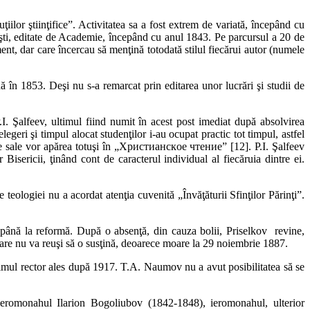
uţiilor ştiinţifice”. Activitatea sa a fost extrem de variată, începând cu
iceşti, editate de Academie, începând cu anul 1843. Pe parcursul a 20 de
ment, dar care încercau să menţină totodată stilul fiecărui autor (numele
ă în 1853. Deşi nu s-a remarcat prin editarea unor lucrări şi studii de
. Şalfeev, ultimul fiind numit în acest post imediat după absolvirea
legeri şi timpul alocat studenţilor i-au ocupat practic tot timpul, astfel
ile sale vor apărea totuşi în „Христианскoе чтение” [12]. P.I. Şalfeev
r Bisericii, ţinând cont de caracterul individual al fiecăruia dintre ei.
eologiei nu a acordat atenţia cuvenită „Învăţăturii Sfinţilor Părinţi”.
ă până la reformă. După o absenţă, din cauza bolii, Priselkov revine,
e nu va reuşi să o susţină, deoarece moare la 29 noiembrie 1887.
timul rector ales după 1917. T.A. Naumov nu a avut posibilitatea să se
romonahul Ilarion Bogoliubov (1842-1848), ieromonahul, ulterior