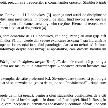
dii, precum şi a traducerilor şi comentariilor operelor Sfinţilor Părinţi
e. Potrivit lui I.I. Lobovikov [3], apariţia unei astfel de discipline se
pturi
sunt insuficiente, în procesul de studii fiind nevoie şi de operele
r Părinţi pentru fundamentarea dogmelor creştine. Elementul teoretic este
ument auxiliar al dogmaticii [4].
ta, spre deosebire de I.I. Lobovikov, că Sfinţii Părinţi au avut grijă atât
Sfinţilor Părinţi, pierde din vedere explicarea
Scripturii
sau îndrumările
pe un loc esenţial în studiul patrologiei, dar ea nu trebuia să înlăture
nformaţii despre acei urmaşi ai apostolilor, care datorită harului lui
 Părinţi este învăţătura despre Tradiţie
”, de unde rezulta că patrologia
dinţa are mai mult un caracter papist – deoarece criticul încearcă să-l
 de exemplu, de către profesorul K.I. Skvorţov, care spunea că patrologia
continuat să se dezvolte pe „calea de mijloc sau împărătească” – după cum
e de limbă greacă, pentru a oferi studenţilor posibilitatea de a citi
lăsa în urmă lucrări capitale în domeniul Patrologiei, fiind în Rusia, în
 sale, care începeau cu activitatea apostolilor şi continua pânăla Fotiedin