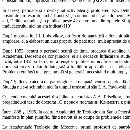
Constan­tinopol, cuprinzând operele a 32 de Părinţi şi Scriitori bisericeş
În aceeaşi perioadă şi-a desfăşurat activitatea şi protoiereul P.S. Delit
postul de profesor de limbă franceză şi continuând cu alte domenii. Mar
ani, Delitin a tradus şi a publicat peste 42 de volume din operele Sfinţ
traducătoru­lui nici nu era indicat) [10].
După moartea lui I.I. Lobovikov, profesor de patristică a devenit pări
amploare, el a elaborat un curs propriu de patristică, mult apreciat de
După 1853, pentru o perioadă scurtă de timp, predarea disciplinei v
Academiei. Deosebit de conştiincios, el s-a dedat cu înflăcărare studieri
încât, între 1855 şi 1857, nu a reuşit să publice nimic. În schimb, s
dorea să creeze o istorie integrală a tradiţiilor apostolice, cu indicar
Problema era însă una prea amplă şi generală, necesitând mult timp şi r
După Şalfeev, catedra de patrologie este ocupată pentru o perioadă de 
Situaţia nu s-a schimbat nici în timpul urmaşului său L.A. Pavlovski, c
O atenţie cuvenită acestei discipline a acordat-o A.A. Priselkov, ab
pregătindu-şi teza de doctorat „O первом послании Климента к римлян
Între 1888 şi 1905, în cadrul Academiei de Teologie din Sankt Petersb
manifeste în plan ştiinţific, fiind nevoit să se ocupe de problemele admi
La Academiade Teologie din Moscova, primii profesori de patrol