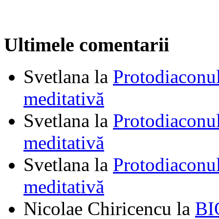
Ultimele comentarii
Svetlana
la
Protodiaconul
meditativă
Svetlana
la
Protodiaconul
meditativă
Svetlana
la
Protodiaconul
meditativă
Nicolae Chiricencu
la
BI