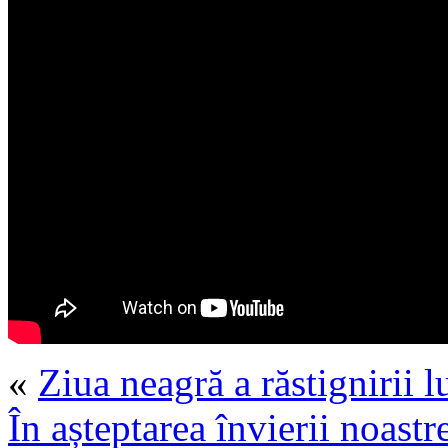
«
Ziua neagră a răstignirii l
În așteptarea învierii noastr