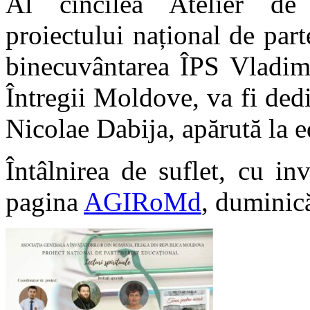
Al cincilea Atelier d
proiectului național de part
binecuvântarea ÎPS Vladimi
Întregii Moldove, va fi ded
Nicolae Dabija, apărută la 
Întâlnirea de suflet, cu inv
pagina
AGIRoMd
, duminică