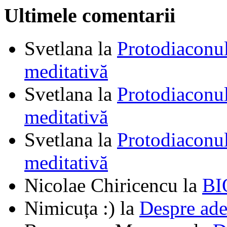
Ultimele comentarii
Svetlana
la
Protodiaconul
meditativă
Svetlana
la
Protodiaconul
meditativă
Svetlana
la
Protodiaconul
meditativă
Nicolae Chiricencu
la
BI
Nimicuța :)
la
Despre ade