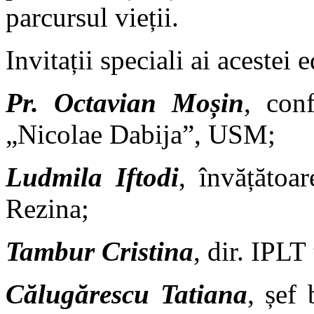
parcursul vieții.
Invitații speciali ai acestei e
Pr. Octavian Moșin
, con
„Nicolae Dabija”, USM;
Ludmila Iftodi
, învățătoar
Rezina;
Tambur Cristina
, dir. IPLT
Călugărescu Tatiana
, șef