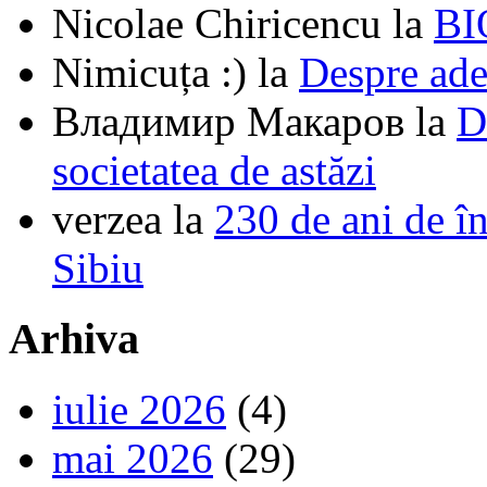
Nicolae Chiricencu
la
BI
Nimicuța :)
la
Despre ade
Владимир Макаров
la
D
societatea de astăzi
verzea
la
230 de ani de î
Sibiu
Arhiva
iulie 2026
(4)
mai 2026
(29)