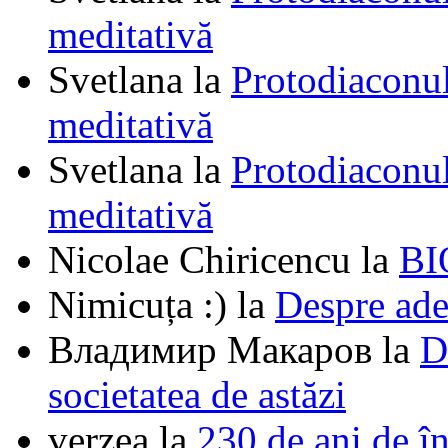
meditativă
Svetlana
la
Protodiaconul
meditativă
Svetlana
la
Protodiaconul
meditativă
Nicolae Chiricencu
la
BI
Nimicuța :)
la
Despre ade
Владимир Макаров
la
D
societatea de astăzi
verzea
la
230 de ani de î