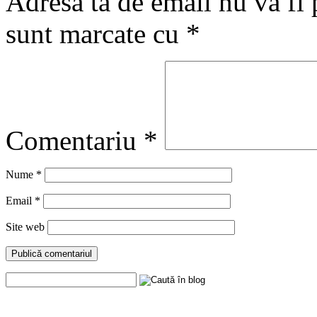
Adresa ta de email nu va fi 
sunt marcate cu
*
Comentariu
*
Nume
*
Email
*
Site web