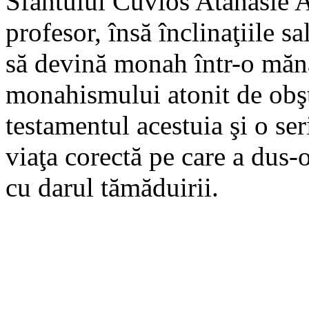
Sfântului Cuvios Atanasie A
profesor, însă înclinaţiile s
să devină monah într-o mănă
monahismului atonit de obşt
testamentul acestuia şi o se
viaţa corectă pe care a dus-
cu darul tămăduirii.