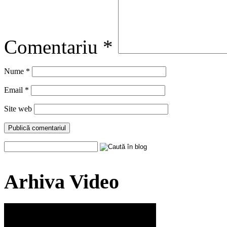
Comentariu
*
Nume
*
Email
*
Site web
Arhiva Video