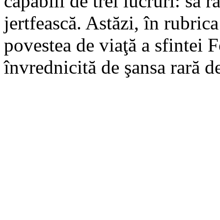
capabili de trei lucruri: să r
jertfească. Astăzi, în rubri
povestea de viaţă a sfintei 
învrednicită de şansa rară d