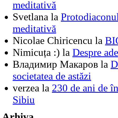
meditativă
Svetlana
la
Protodiaconul
meditativă
Nicolae Chiricencu
la
BI
Nimicuța :)
la
Despre ade
Владимир Макаров
la
D
societatea de astăzi
verzea
la
230 de ani de î
Sibiu
Arhiva