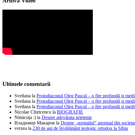
Arhiva Video
Ultimele comentarii
Svetlana
la
Protodiaconul Oleg Pascal – o fire profundă şi medi
Svetlana
la
Protodiaconul Oleg Pascal – o fire profundă şi medi
Svetlana
la
Protodiaconul Oleg Pascal – o fire profundă şi medi
Nicolae Chiricencu
la
BIOGRAFIE
Nimicuța :)
la
Despre adevărata prietenie
Владимир Макаров
la
Despre „normalul” anormal din societat
verzea
la
230 de ani de învățământ teologic ortodox la Sibiu