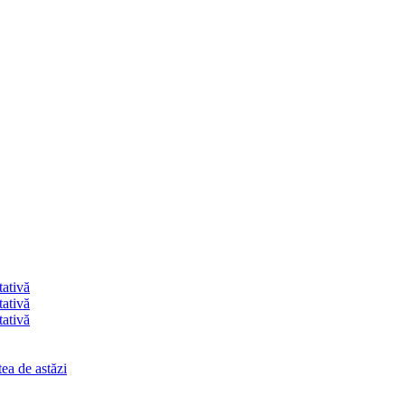
tativă
tativă
tativă
ea de astăzi