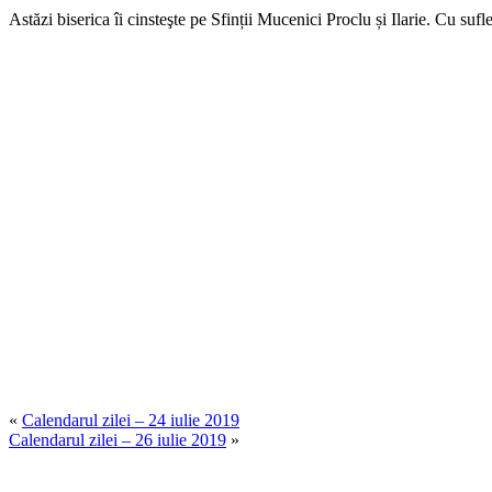
Astăzi biserica îi cinsteşte pe Sfinții Mucenici Proclu și Ilarie. Cu sufl
«
Calendarul zilei – 24 iulie 2019
Calendarul zilei – 26 iulie 2019
»