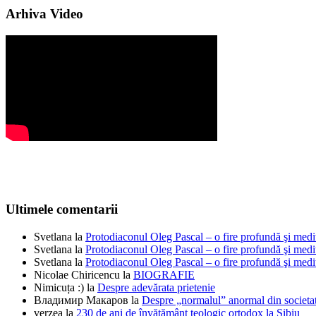
Arhiva Video
Ultimele comentarii
Svetlana
la
Protodiaconul Oleg Pascal – o fire profundă şi medi
Svetlana
la
Protodiaconul Oleg Pascal – o fire profundă şi medi
Svetlana
la
Protodiaconul Oleg Pascal – o fire profundă şi medi
Nicolae Chiricencu
la
BIOGRAFIE
Nimicuța :)
la
Despre adevărata prietenie
Владимир Макаров
la
Despre „normalul” anormal din societat
verzea
la
230 de ani de învățământ teologic ortodox la Sibiu