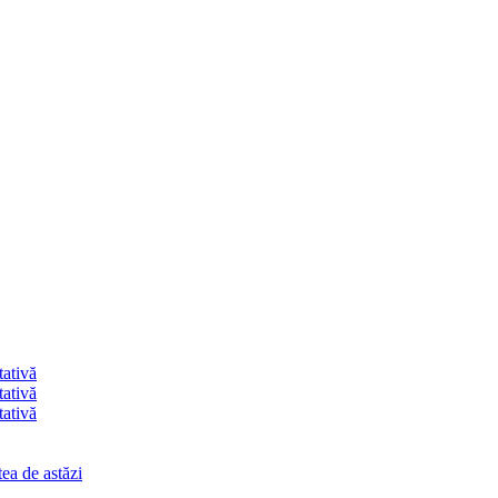
tativă
tativă
tativă
ea de astăzi