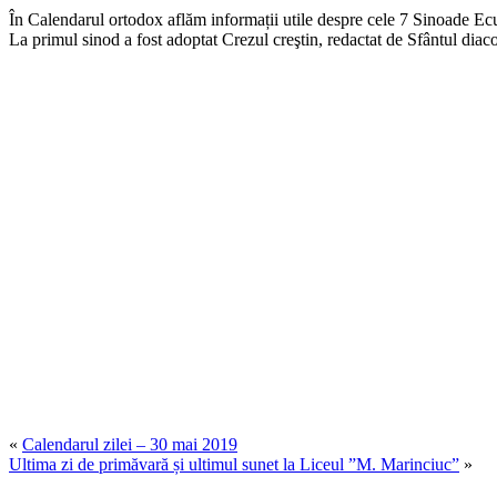
În Calendarul ortodox aflăm informații utile despre cele 7 Sinoade Ecum
La primul sinod a fost adoptat Crezul creştin, redactat de Sfântul dia
«
Calendarul zilei – 30 mai 2019
Ultima zi de primăvară și ultimul sunet la Liceul ”M. Marinciuc”
»