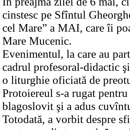
În preajma zilei de 6 mai, cî
cinstesc pe Sfîntul Gheorgh
cel Mare” a MAI, care îi poa
Mare Mucenic.
Evenimentul, la care au par
cadrul profesoral-didactic şi
o liturghie oficiată de pre
Protoiereul s-a rugat pentru 
blagoslovit şi a adus cuvînt
Totodată, a vorbit despre sfi