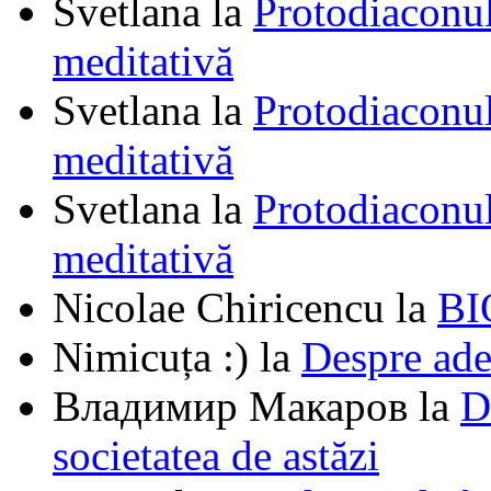
Svetlana
la
Protodiaconul
meditativă
Svetlana
la
Protodiaconul
meditativă
Svetlana
la
Protodiaconul
meditativă
Nicolae Chiricencu
la
BI
Nimicuța :)
la
Despre ade
Владимир Макаров
la
D
societatea de astăzi