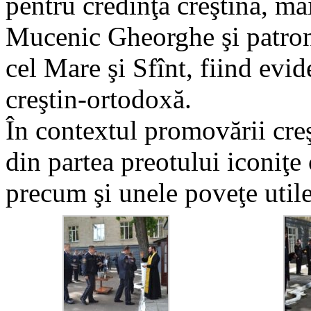
pentru credinţa creştină, m
Mucenic Gheorghe şi patronul
cel Mare şi Sfînt, fiind evid
creştin-ortodoxă.
În contextul promovării creş
din partea preotului iconiţe 
precum şi unele poveţe utile 