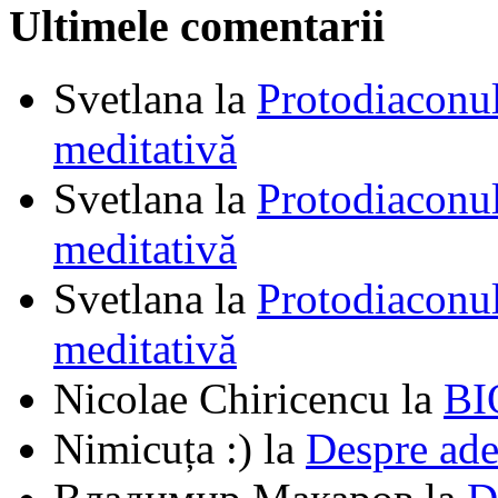
Ultimele comentarii
Svetlana
la
Protodiaconul
meditativă
Svetlana
la
Protodiaconul
meditativă
Svetlana
la
Protodiaconul
meditativă
Nicolae Chiricencu
la
BI
Nimicuța :)
la
Despre ade