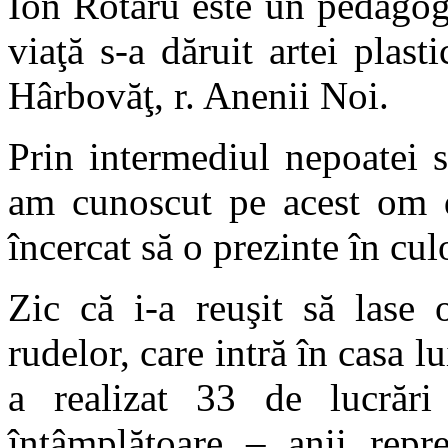
Ion Rotaru este un pedagog 
viaţă s-a dăruit artei plasti
Hârbovăţ, r. Anenii Noi.
Prin intermediul nepoatei s
am cunoscut pe acest om de
încercat să o prezinte în cul
Zic că i-a reuşit să lase 
rudelor, care intră în casa 
a realizat 33 de lucrăr
întâmplătoare – anii repre