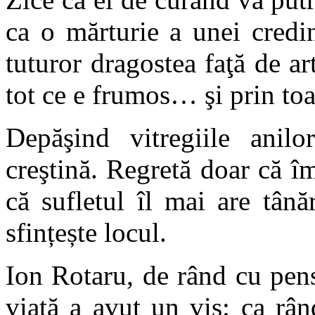
ca o mărturie a unei credin
tuturor dragostea faţă de art
tot ce e frumos… şi prin to
Depăşind vitregiile anilo
creştină. Regretă doar că î
că sufletul îl mai are tân
sfințește locul.
Ion Rotaru, de rând cu pen
viaţă a avut un vis: ca rân