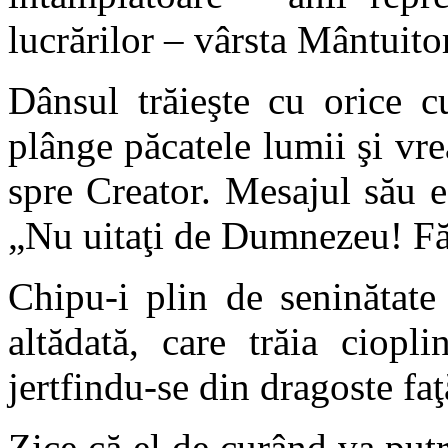
lucrărilor – vârsta Mântuito
Dânsul trăieşte cu orice c
plânge păcatele lumii şi vre
spre Creator. Mesajul său e
„Nu uitaţi de Dumnezeu! Fă
Chipu-i plin de seninătate 
altădată, care trăia ciopli
jertfindu-se din dragoste fa
Zice că el de curând va putr