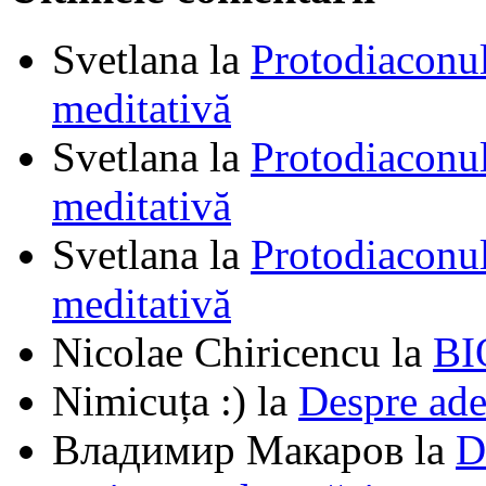
Svetlana
la
Protodiaconul
meditativă
Svetlana
la
Protodiaconul
meditativă
Svetlana
la
Protodiaconul
meditativă
Nicolae Chiricencu
la
BI
Nimicuța :)
la
Despre ade
Владимир Макаров
la
D