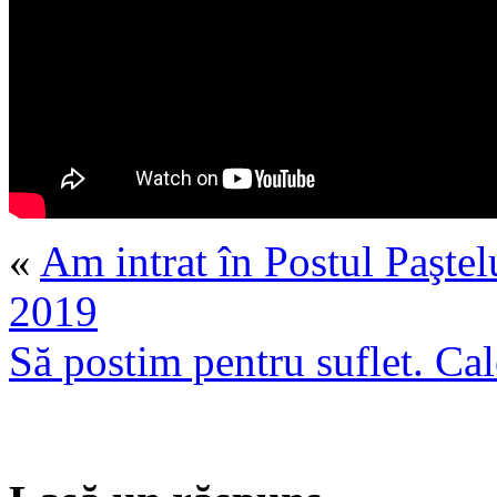
«
Am intrat în Postul Paştel
2019
Să postim pentru suflet. Ca