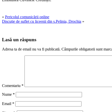
«
Pericolul comunicării online
Discuţie de suflet cu liceenii din s.Pelinia, Drochia
»
Lasă un răspuns
Adresa ta de email nu va fi publicată.
Câmpurile obligatorii sunt marc
Comentariu
*
Nume
*
Email
*