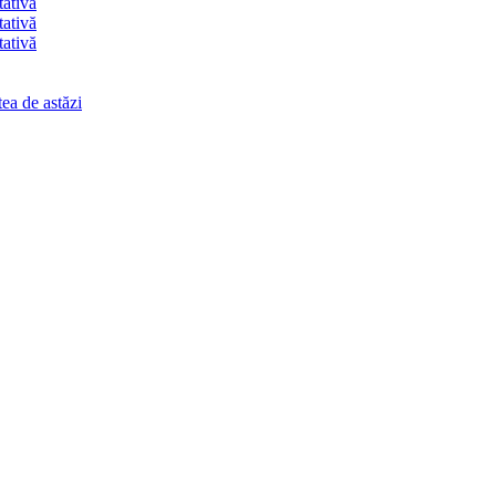
tativă
tativă
tativă
ea de astăzi