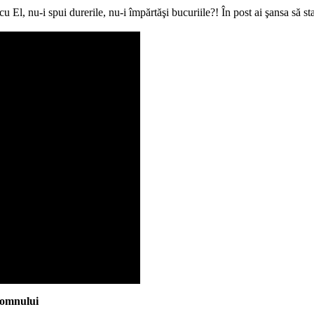
 El, nu-i spui durerile, nu-i împărtăşi bucuriile?! În post ai şansa să st
Domnului