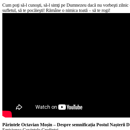
Cum poţi să-l cunoşti, să-l simţi pe Dumnezeu dacă nu vorbeşti zilnic cu
sufletul, să te pocăieşti! Rămâne o nimica toată – să te rogi!
Părintele Octavian Moșin – Despre semnificația Postul Nașterii 
Emisiunea Cuvintele Credinței.