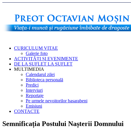
CURICULUM VITAE
Galerie foto
ACTIVITĂȚI ȘI EVENIMENTE
DE LA SUFLET LA SUFLET
MULTIMEDIA
Calendarul zilei
Biblioteca personală
Predici
Interviuri
Reportaje
Pe urmele nevoitorilor basarabeni
Emisiuni
CONTACTE
Semnificația Postului Nașterii Domnului