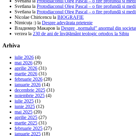
Svetlana
la
Protodiaconul Oleg Pascal – o fire profundă şi medi
Svetlana
la
Protodiaconul Oleg Pascal – o fire profundă şi medi
Svetlana
la
Protodiaconul Oleg Pascal – o fire profundă şi medi
Nicolae Chiricencu
la
BIOGRAFIE
Nimicuța :)
la
Despre adevărata prietenie
Владимир Макаров
la
Despre „normalul” anormal din societat
verzea
la
230 de ani de învățământ teologic ortodox la Sibiu
Arhiva
iulie 2026
(4)
mai 2026
(29)
aprilie 2026
(31)
martie 2026
(31)
februarie 2026
(28)
ianuarie 2026
(14)
decembrie 2025
(31)
noiembrie 2025
(4)
iulie 2025
(1)
iunie 2025
(12)
mai 2025
(20)
aprilie 2025
(27)
martie 2025
(31)
februarie 2025
(27)
ianuarie 2025
(18)