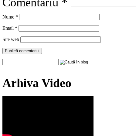
Comentariu
*
Nume
*
Email
*
Site web
Arhiva Video