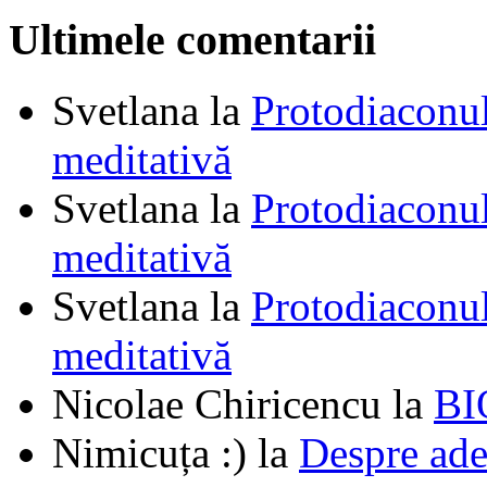
Ultimele comentarii
Svetlana
la
Protodiaconul
meditativă
Svetlana
la
Protodiaconul
meditativă
Svetlana
la
Protodiaconul
meditativă
Nicolae Chiricencu
la
BI
Nimicuța :)
la
Despre ade