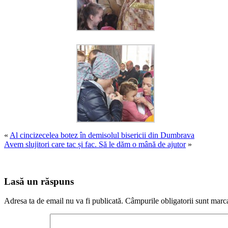
«
Al cincizecelea botez în demisolul bisericii din Dumbrava
Avem slujitori care tac și fac. Să le dăm o mână de ajutor
»
Lasă un răspuns
Adresa ta de email nu va fi publicată.
Câmpurile obligatorii sunt marc