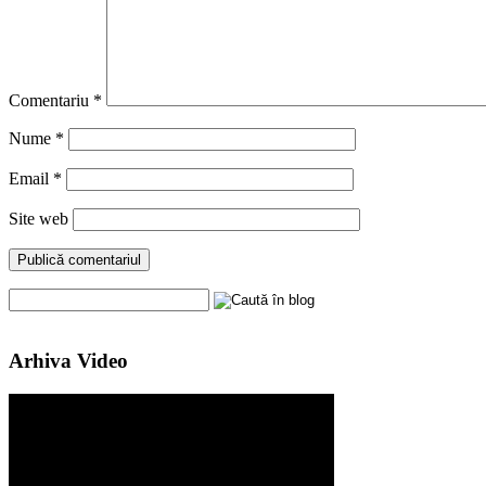
Comentariu
*
Nume
*
Email
*
Site web
Arhiva Video