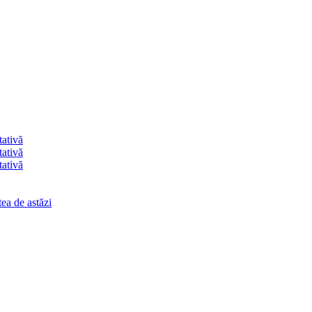
tativă
tativă
tativă
ea de astăzi