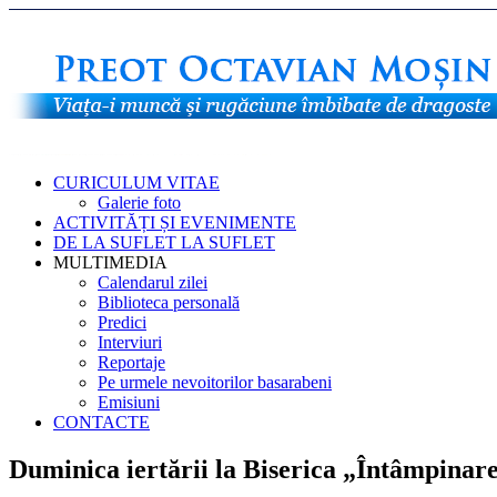
CURICULUM VITAE
Galerie foto
ACTIVITĂȚI ȘI EVENIMENTE
DE LA SUFLET LA SUFLET
MULTIMEDIA
Calendarul zilei
Biblioteca personală
Predici
Interviuri
Reportaje
Pe urmele nevoitorilor basarabeni
Emisiuni
CONTACTE
Duminica iertării la Biserica „Întâmpin