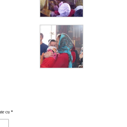
ate cu
*