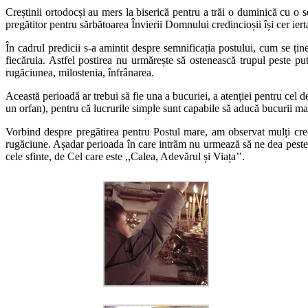
Creștinii ortodocși au mers la biserică pentru a trăi o duminică cu o s
pregătitor pentru sărbătoarea Învierii Domnului credincioșii își cer iert
În cadrul predicii s-a amintit despre semnificația postului, cum se țin
fiecăruia. Astfel postirea nu urmărește să ostenească trupul peste put
rugăciunea, milostenia, înfrânarea.
Această perioadă ar trebui să fie una a bucuriei, a atenției pentru cel 
un orfan), pentru că lucrurile simple sunt capabile să aducă bucurii mari
Vorbind despre pregătirea pentru Postul mare, am observat mulți credi
rugăciune. Așadar perioada în care intrăm nu urmează să ne dea peste c
cele sfinte, de Cel care este ,,Calea, Adevărul și Viața’’.