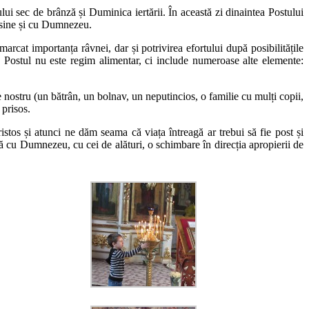
lui sec de brânză și Duminica iertării. În această zi dinaintea Postului
cu sine și cu Dumnezeu.
arcat importanța râvnei, dar și potrivirea efortului după posibilitățile
țe. Postul nu este regim alimentar, ci include numeroase alte elemente:
e nostru (un bătrân, un bolnav, un neputincios, o familie cu mulți copii,
 prisos.
stos și atunci ne dăm seama că viața întreagă ar trebui să fie post și
ă cu Dumnezeu, cu cei de alături, o schimbare în direcția apropierii de