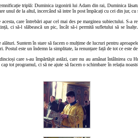
emnificație triplă: Duminica izgonirii lui Adam din rai, Duminica lăsatu
are unul de la altul, incercând să intre în post împăcați cu cei din jur, 
e acesta, care întrebări apar cel mai des pe marginea subiectului. S-a rem
ință, ci să-l slăbească un pic, încât să-i permită sufletului să se înal
de alături. Suntem în stare să facem o mulțime de lucruri pentru aproapel
. Postul este un îndemn la simplitate, la renunțare față de tot ce este de
ncioși care s-au împărtășit astăzi, care nu au amânat întâlnirea cu Hri
ap tot programul, ci să ne ajute să facem o schimbare în relația noastr