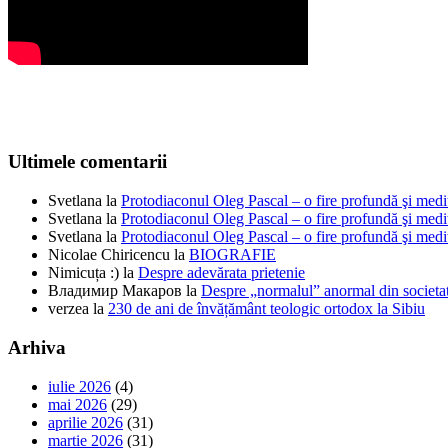
Ultimele comentarii
Svetlana
la
Protodiaconul Oleg Pascal – o fire profundă şi medi
Svetlana
la
Protodiaconul Oleg Pascal – o fire profundă şi medi
Svetlana
la
Protodiaconul Oleg Pascal – o fire profundă şi medi
Nicolae Chiricencu
la
BIOGRAFIE
Nimicuța :)
la
Despre adevărata prietenie
Владимир Макаров
la
Despre „normalul” anormal din societat
verzea
la
230 de ani de învățământ teologic ortodox la Sibiu
Arhiva
iulie 2026
(4)
mai 2026
(29)
aprilie 2026
(31)
martie 2026
(31)