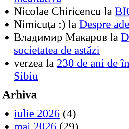
Nicolae Chiricencu
la
BI
Nimicuța :)
la
Despre ade
Владимир Макаров
la
D
societatea de astăzi
verzea
la
230 de ani de î
Sibiu
Arhiva
iulie 2026
(4)
mai 2026
(29)