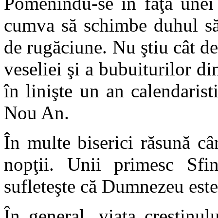
Pomenindu-se în faţa unei 
cumva să schimbe duhul săr
de rugăciune. Nu ştiu cât de
veseliei şi a bubuiturilor din
în linişte un an calendaris
Nou An.
În multe biserici răsună câ
nopţii. Unii primesc Sfin
sufleteşte că Dumnezeu este 
În general, viaţa creștinul