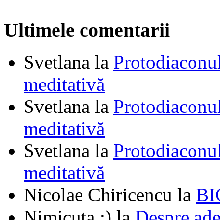
Ultimele comentarii
Svetlana
la
Protodiaconul
meditativă
Svetlana
la
Protodiaconul
meditativă
Svetlana
la
Protodiaconul
meditativă
Nicolae Chiricencu
la
BI
Nimicuța :)
la
Despre ade