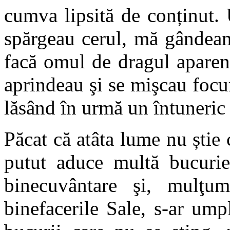
cumva lipsită de conținut.
spărgeau cerul, mă gândeam 
facă omul de dragul aparent
aprindeau şi se mişcau focuri
lăsând în urmă un întuneric
Păcat că atâta lume nu știe c
putut aduce multă bucurie 
binecuvântare şi, mulţu
binefacerile Sale, s-ar ump