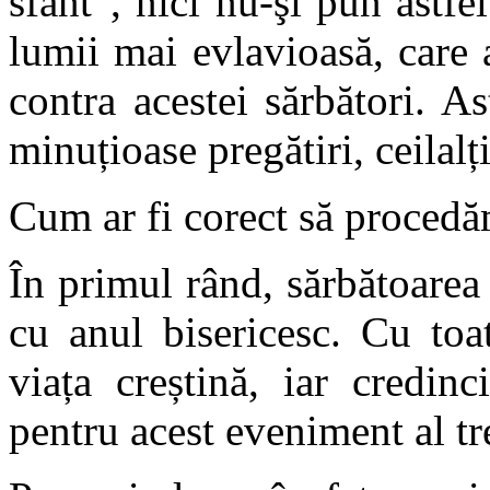
sfânt”, nici nu-şi pun astfe
lumii mai evlavioasă, care 
contra acestei sărbători. As
minuțioase pregătiri, ceilalți
Cum ar fi corect să procedă
În primul rând, sărbătoarea 
cu anul bisericesc. Cu toa
viața creștină, iar credinc
pentru acest eveniment al tre