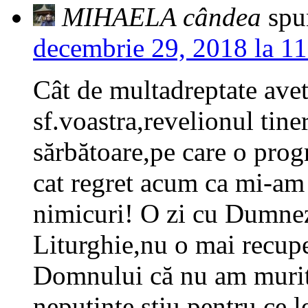
MIHAELA cândea
spu
decembrie 29, 2018 la 1
Cât de multadreptate avet
sf.voastra,revelionul tine
sărbătoare,pe care o pro
cat regret acum ca mi-am 
nimicuri! O zi cu Dumnez
Liturghie,nu o mai recup
Domnului că nu am murit
neputințe,stiu pentru ce 