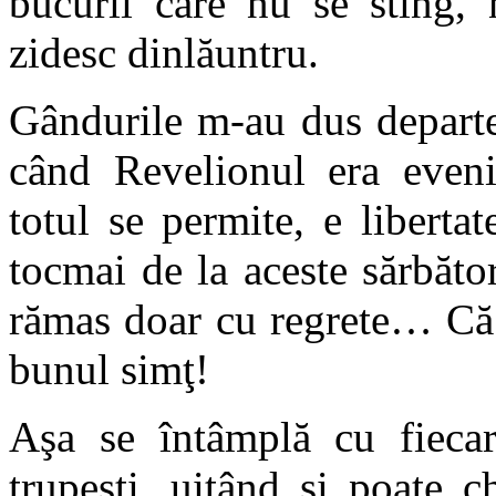
bucurii care nu se sting, 
zidesc dinlăuntru.
Gândurile m-au dus departe
când Revelionul era eveni
totul se permite, e libertat
tocmai de la aceste sărbăto
rămas doar cu regrete… Că 
bunul simţ!
Aşa se întâmplă cu fiecare
trupeşti, uitând şi poate c