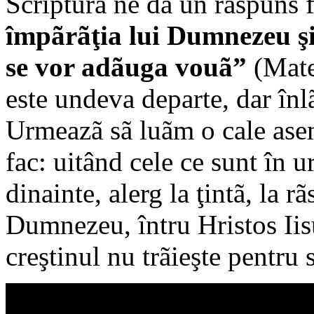
Scriptura ne dã un rãspuns f
împãrãţia lui Dumnezeu şi 
se vor adãuga vouã”
(Mate
este undeva departe, dar înl
Urmeazã sã luãm o cale ase
fac: uitând cele ce sunt în u
dinainte, alerg la ţintã, la r
Dumnezeu, întru Hristos Iisu
creştinul nu trãieşte pentru 