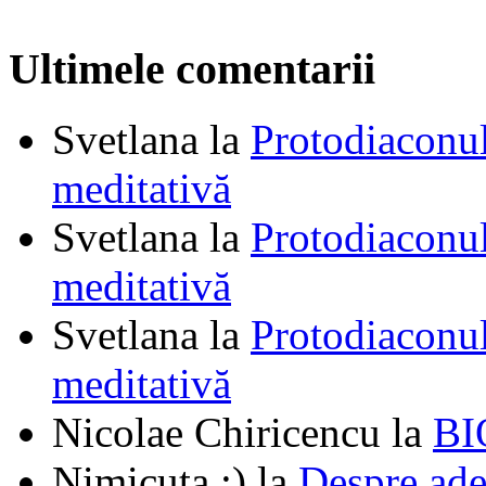
Ultimele comentarii
Svetlana
la
Protodiaconul
meditativă
Svetlana
la
Protodiaconul
meditativă
Svetlana
la
Protodiaconul
meditativă
Nicolae Chiricencu
la
BI
Nimicuța :)
la
Despre ade