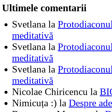
Ultimele comentarii
Svetlana
la
Protodiaconul
meditativă
Svetlana
la
Protodiaconul
meditativă
Svetlana
la
Protodiaconul
meditativă
Nicolae Chiricencu
la
BI
Nimicuța :)
la
Despre ade