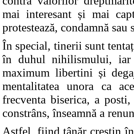
contra valorilor dreptmări
mai interesant și mai capt
protestează, condamnă sau s
În special, tinerii sunt tentaț
în duhul nihilismului, iar
maximum libertini și degaj
mentalitatea unora ca aceș
frecventa biserica, a posti
constrâns, înseamnă a renunț
Astfel, fiind tânăr creștin î