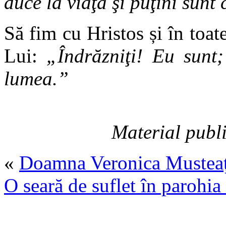
duce la viaţă şi puţini sunt 
Să fim cu Hristos și în toat
Lui:
„Îndrăzniţi! Eu sunt
lumea.”
Material publi
«
Doamna Veronica Musteaţă
O seară de suflet în parohia