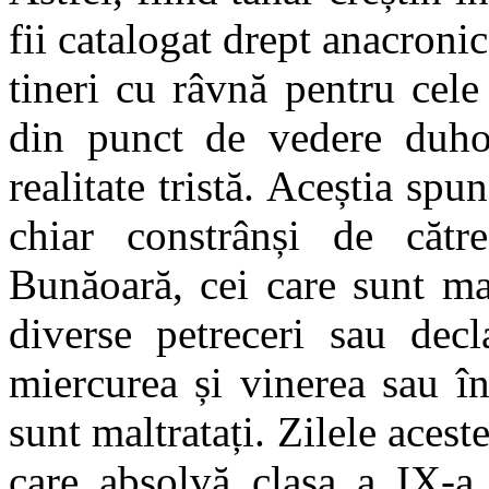
fii catalogat drept anacronic
tineri cu râvnă pentru cele
din punct de vedere duhov
realitate tristă. Aceștia spu
chiar constrânși de cătr
Bunăoară, cei care sunt mai
diverse petreceri sau decl
miercurea și vinerea sau în
sunt maltratați. Zilele aces
care absolvă clasa a IX-a 