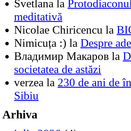
Svetlana
la
Protodiaconul
meditativă
Nicolae Chiricencu
la
BI
Nimicuța :)
la
Despre ade
Владимир Макаров
la
D
societatea de astăzi
verzea
la
230 de ani de î
Sibiu
Arhiva