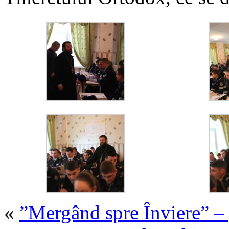
«
”Mergând spre Înviere” – g