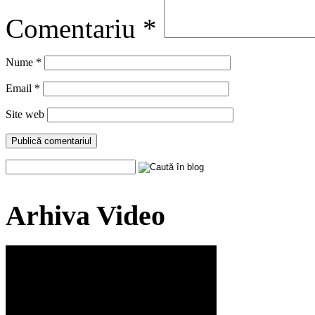
Comentariu
*
Nume
*
Email
*
Site web
Arhiva Video