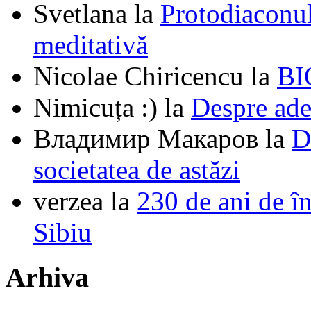
Svetlana
la
Protodiaconul
meditativă
Nicolae Chiricencu
la
BI
Nimicuța :)
la
Despre ade
Владимир Макаров
la
D
societatea de astăzi
verzea
la
230 de ani de î
Sibiu
Arhiva