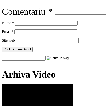
Comentariu
*
Nume
*
Email
*
Site web
Arhiva Video