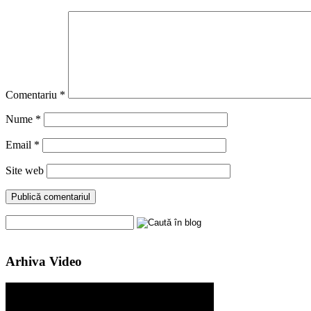
Comentariu
*
Nume
*
Email
*
Site web
Arhiva Video