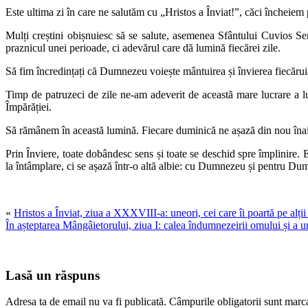
Este ultima zi în care ne salutăm cu „Hristos a Înviat!”, căci încheiem
Mulți creștini obișnuiesc să se salute, asemenea Sfântului Cuvios Se
praznicul unei perioade, ci adevărul care dă lumină fiecărei zile.
Să fim încredințați că Dumnezeu voiește mântuirea și învierea fiecăruia
Timp de patruzeci de zile ne-am adeverit de această mare lucrare a l
Împărăției.
Să rămânem în această lumină. Fiecare duminică ne așază din nou înainte
Prin Înviere, toate dobândesc sens și toate se deschid spre împlinire. 
la întâmplare, ci se așază într-o altă albie: cu Dumnezeu și pentru Du
«
Hristos a Înviat, ziua a XXXVIII-a: uneori, cei care îi poartă pe alții 
În așteptarea Mângâietorului, ziua I: calea îndumnezeirii omului și a 
Lasă un răspuns
Adresa ta de email nu va fi publicată.
Câmpurile obligatorii sunt marc