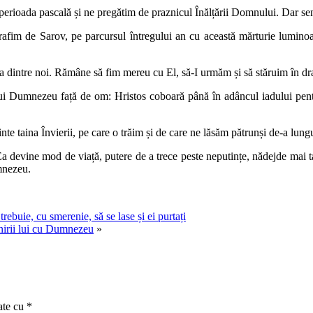
 perioada pascală și ne pregătim de praznicul Înălțării Domnului. Dar sen
rafim de Sarov, pe parcursul întregului an cu această mărturie luminoa
 dintre noi. Rămâne să fim mereu cu El, să-I urmăm și să stăruim în drag
ui Dumnezeu față de om: Hristos coboară până în adâncul iadului pentr
 taina Învierii, pe care o trăim și de care ne lăsăm pătrunși de-a lungu
Ea devine mod de viață, putere de a trece peste neputințe, nădejde mai t
mnezeu.
trebuie, cu smerenie, să se lase și ei purtați
unirii lui cu Dumnezeu
»
ate cu
*