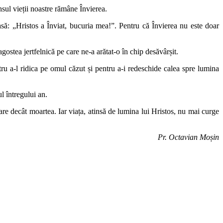
sul vieții noastre rămâne Învierea.
să: „Hristos a Înviat, bucuria mea!”. Pentru că Învierea nu este doar
ostea jertfelnică pe care ne-a arătat-o în chip desăvârșit.
u a-l ridica pe omul căzut și pentru a-i redeschide calea spre lumina
l întregului an.
are decât moartea. Iar viața, atinsă de lumina lui Hristos, nu mai curge
Pr. Octavian Moșin