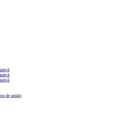
tativă
tativă
tativă
ea de astăzi