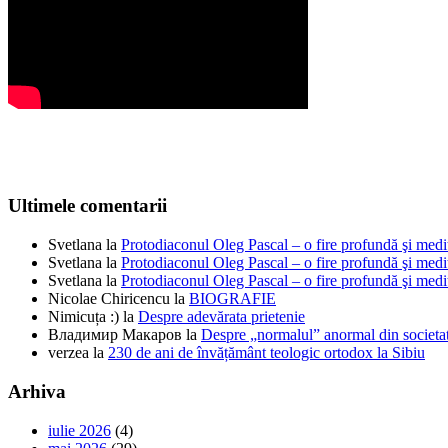
Ultimele comentarii
Svetlana
la
Protodiaconul Oleg Pascal – o fire profundă şi medi
Svetlana
la
Protodiaconul Oleg Pascal – o fire profundă şi medi
Svetlana
la
Protodiaconul Oleg Pascal – o fire profundă şi medi
Nicolae Chiricencu
la
BIOGRAFIE
Nimicuța :)
la
Despre adevărata prietenie
Владимир Макаров
la
Despre „normalul” anormal din societat
verzea
la
230 de ani de învățământ teologic ortodox la Sibiu
Arhiva
iulie 2026
(4)