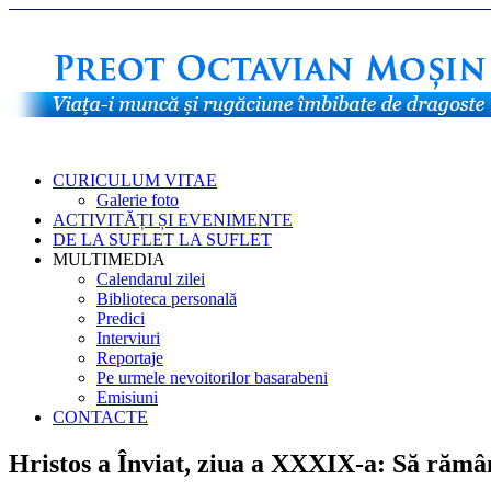
CURICULUM VITAE
Galerie foto
ACTIVITĂȚI ȘI EVENIMENTE
DE LA SUFLET LA SUFLET
MULTIMEDIA
Calendarul zilei
Biblioteca personală
Predici
Interviuri
Reportaje
Pe urmele nevoitorilor basarabeni
Emisiuni
CONTACTE
Hristos a Înviat, ziua a XXXIX-a: Să rămâ