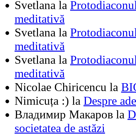
Svetlana
la
Protodiaconul
meditativă
Svetlana
la
Protodiaconul
meditativă
Svetlana
la
Protodiaconul
meditativă
Nicolae Chiricencu
la
BI
Nimicuța :)
la
Despre ade
Владимир Макаров
la
D
societatea de astăzi