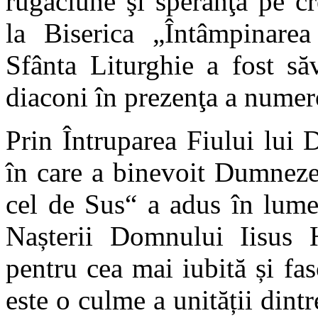
rugăciune şi speranţă pe cr
la Biserica „Întâmpinar
Sfânta Liturghie a fost să
diaconi în prezenţa a numero
Prin Întruparea Fiului lui
în care a binevoit Dumneze
cel de Sus“ a adus în lume
Nașterii Domnului Iisus Hr
pentru cea mai iubită și fa
este o culme a unității dintr