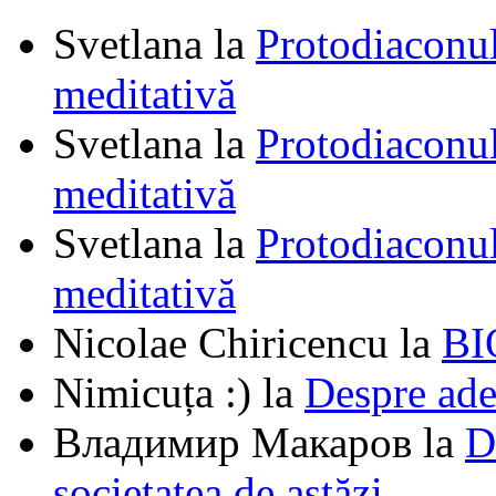
Svetlana
la
Protodiaconul
meditativă
Svetlana
la
Protodiaconul
meditativă
Svetlana
la
Protodiaconul
meditativă
Nicolae Chiricencu
la
BI
Nimicuța :)
la
Despre ade
Владимир Макаров
la
D
societatea de astăzi