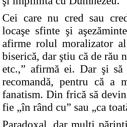
şi împlinită cu Dumnezeu.
Cei care nu cred sau cre
locaşe sfinte şi aşezămint
afirme rolul moralizator a
biserică, dar ştiu că de rău n
etc.,” afirmă ei. Dar şi să
recomandă, pentru că a m
fanatism. Din
frică s
ă devin
fie „în rând cu” sau „ca toa
Paradoxal, dar mulţi părinţi