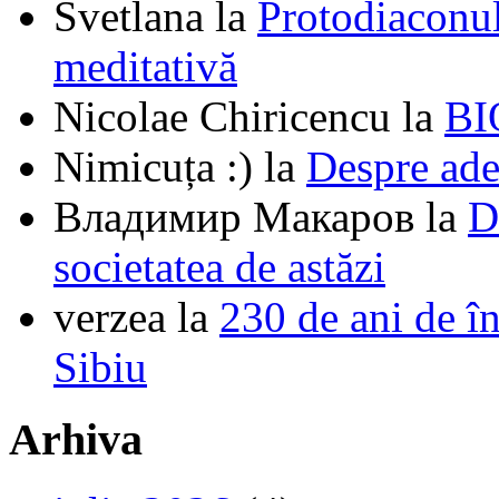
Svetlana
la
Protodiaconul
meditativă
Nicolae Chiricencu
la
BI
Nimicuța :)
la
Despre ade
Владимир Макаров
la
D
societatea de astăzi
verzea
la
230 de ani de î
Sibiu
Arhiva