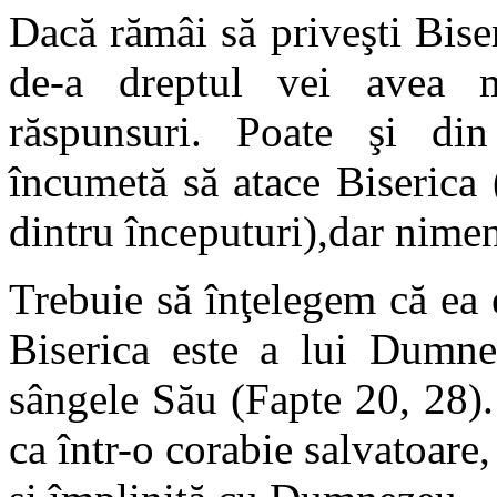
Dac
ă rămâi să priveşti Bise
de-a dreptul vei avea m
răspunsuri. Poate şi din
încumetă să atace Biserica 
dintru începuturi),
dar nimeni
Trebuie să înţelegem că ea 
Biserica este a lui Dumnez
sângele Său (Fapte 20, 28). 
ca într-o corabie salvatoare,