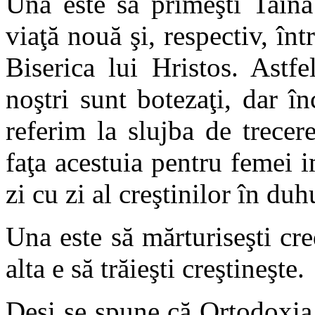
Una este să primeşti Taina 
viaţă nouă şi, respectiv, înt
Biserica lui Hristos. Astfe
noştri sunt botezaţi, dar î
referim la slujba de trecer
faţa acestuia pentru femei i
zi cu zi al creştinilor în du
Una este să mărturiseşti cred
alta e să trăieşti creştineşte.
De
şi se spune că Ortodoxia 