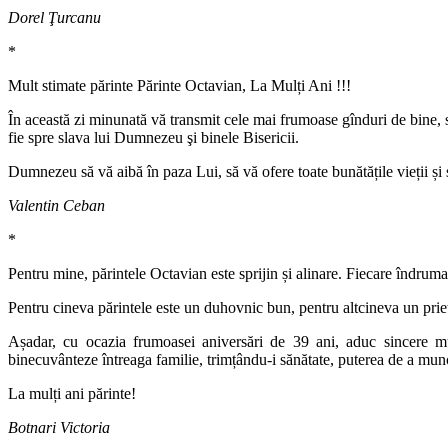
Dorel Ţurcanu
*
Mult stimate părinte Părinte Octavian, La Mulți Ani !!!
În această zi minunată vă transmit cele mai frumoase gînduri de bine, să
fie spre slava lui Dumnezeu şi binele Bisericii.
Dumnezeu să vă aibă în paza Lui, să vă ofere toate bunătățile vieții și
Valentin Ceban
*
Pentru mine, părintele Octavian este sprijin și alinare. Fiecare îndrum
Pentru cineva părintele este un duhovnic bun, pentru altcineva un priet
Așadar, cu ocazia frumoasei aniversări de 39 ani, aduc sincere m
binecuvânteze întreaga familie, trimțându-i sănătate, puterea de a mu
La mulți ani părinte!
Botnari Victoria