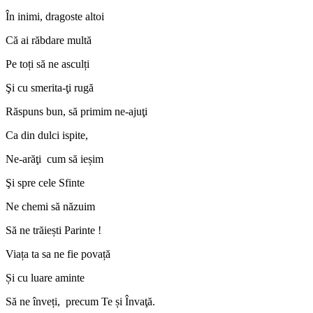
În inimi, dragoste altoi
Că ai răbdare multă
Pe toți să ne asculți
Şi cu smerita-ţi rugă
Răspuns bun, să primim ne-ajuţi
Ca din dulci ispite,
Ne-arăţi cum să ieșim
Şi spre cele Sfinte
Ne chemi să năzuim
Să ne trăiești Parinte !
Viața ta sa ne fie povață
Și cu luare aminte
Să ne înveți, precum Te și Învaţă.