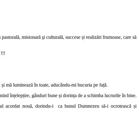
pastorală, misionară şi culturală, succese și realizări frumoase, care să
!!!
ța și mă luminează în toate, aducându-mi bucuria pe față.
ind înțelepțire, gânduri bune și dorința de a schimba lucrurile în bine.
mpul acordat nouă, dorindu-i ca bunul Dumnezeu să-i ocrotească și