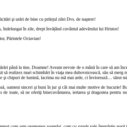
citări şi urări de bine cu prilejul zilei Dvs. de naştere!
, îndelungat în zile, drept învățând cuvântul adevărului lui Hristos!
tor, Părintele Octavian!
ărări până la tine, Doamne! Aveam nevoie de o mână în care să am încred
it să realizez mari schimbări în viaţa mea duhovnicească, său să merg mu
bete şi chipuri de lumină, lacrima nu mă mai arde, ci înviorează… sărut m
moasă, oameni sinceri şi buni în jur şi cât mai multe motive de bucurie!
s de toate, să ne oferiţi binecuvântarea, iertarea şi dragostea pentru n
eot care este asemenea soarelui, care cu razele sale împrăștie norii t