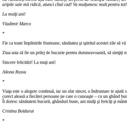
aripile sale mă ridică, atunci cînd cad! Va mulțumesc mult pentru tot!
La mulţi ani!
Vladimir Marco
*
Fie ca toate împlinirile frumoase, sănătatea şi spiritul acestei zile s
Ziua asta să fie un prilej de bucurie pentru dumneavoastră, să simţiți m
Sincere felicitări! La muţi ani!
Aliona Russu
*
Viaţa este o alegere continuă, iar un sfat sincer, o îndrumare te ajută 
corect aleasă a fiecărei persoane pe care o cunoaşte – cu un ghând bun,
Îi doresc sănătatem bucurii, ghânduri bune, ani mulţi şi fericiţi şi mânt
Cristina Boldurat
*