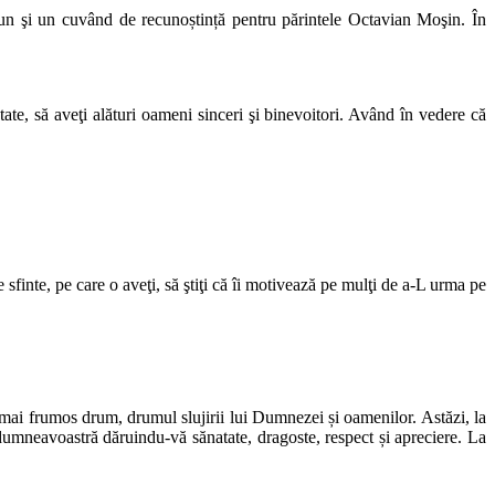
un şi un cuvând de recunoștință pentru părintele Octavian Moşin. În
ate, să aveţi alături oameni sinceri şi binevoitori. Având în vedere că
sfinte, pe care o aveţi, să ştiţi că îi motivează pe mulţi de a-L urma pe
 mai frumos drum, drumul slujirii lui Dumnezei și oamenilor. Astăzi, la
dumneavoastră dăruindu-vă sănatate, dragoste, respect și apreciere. La