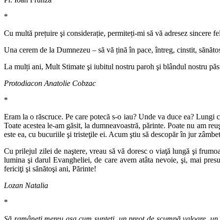
*
Cu multă prețuire şi considerație, permiteți-mi să vă adresez sincere feli
Una cerem de la Dumnezeu – să vă țină în pace, întreg, cinstit, sănătos
La mulți ani, Mult Stimate şi iubitul nostru paroh şi blândul nostru păs
Protodiacon Anatolie Cobzac
*
Eram la o răscruce. Pe care potecă s-o iau? Unde va duce ea? Lungi c
Toate acestea le-am găsit, la dumneavoastră, părinte. Poate nu am reuş
este ea, cu bucuriile şi tristeţile ei. Acum ştiu să descopăr în jur zâm
Cu prilejul zilei de naştere, vreau să vă doresc o viaţă lungă şi fru
lumina şi darul Evangheliei, de care avem atâta nevoie, şi, mai presu
fericiţi şi sănătoşi ani, Părinte!
Lozan Natalia
*
Să ramâneți mereu așa cum sunteți, un preot de scumpă valoare, un pr