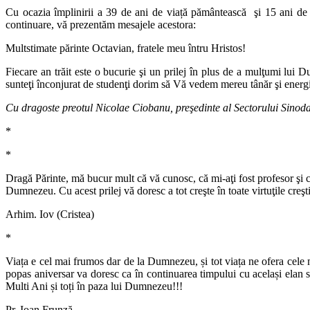
Cu ocazia împlinirii a 39 de ani de viață pământească şi 15 ani de
continuare, vă prezentăm mesajele acestora:
Multstimate părinte Octavian, fratele meu întru Hristos!
Fiecare an trăit este o bucurie şi un prilej în plus de a mulţumi lui 
sunteţi înconjurat de studenţi dorim să Vă vedem mereu tânăr şi energi
Cu dragoste preotul Nicolae Ciobanu, preşedinte al Sectorului Sinodal
*
*
Dragă Părinte, mă bucur mult că vă cunosc, că mi-aţi fost profesor şi că
Dumnezeu. Cu acest prilej vă doresc a tot creşte în toate virtuţile creş
Arhim. Iov (Cristea)
*
Viața e cel mai frumos dar de la Dumnezeu, și tot viața ne ofera cele 
popas aniversar va doresc ca în continuarea timpului cu același elan 
Multi Ani și toți în paza lui Dumnezeu!!!
Pr. Ioan Frunză