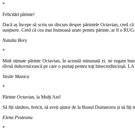
*
Felicitări părinte!
Dacă aș începe să scriu un discurs despre părintele Octavian, cred că aș
susținere. Cred că cea mai frumoasă urare pentru părinte, ar fi o 
Natalia Borș
*
Mult stimate părinte Octavian, în această minunată zi, ne rugam bunu
râvnă duhovnicească pe care o purtaţi pentru toţi binecredincio
Vasile Manica
*
Părinte Octavian, la Mulți Ani!
Să fiți sănătos, fericit, să aveți ajutor de la Bunul Dumnezeu și să fiți 
Elena Pruteanu
*