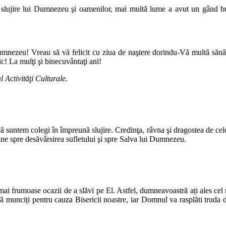
 slujire lui Dumnezeu şi oamenilor, mai multă lume a avut un gând b
Dumnezeu! Vreau să vă felicit cu ziua de naştere dorindu-Vă multă sănăt
c! La mulţi şi binecuvântaţi ani!
 Activităţi Culturale.
 suntem colegi în împreună slujire. Credinţa, râvna şi dragostea de cele 
tine spre desăvârsirea sufletului şi spre Salva lui Dumnezeu.
mai frumoase ocazii de a slăvi pe El. Astfel, dumneavoastră ați ales cel
să munciți pentru cauza Bisericii noastre, iar Domnul va rasplăti truda 