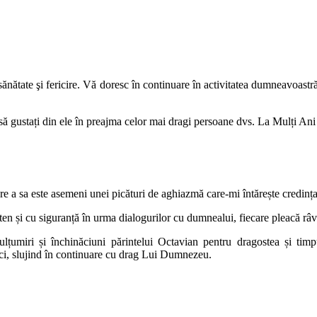
nătate şi fericire. Vă doresc în continuare în activitatea dumneavoastră 
 să gustați din ele în preajma celor mai dragi persoane dvs. La Mulți Ani 
are a sa este asemeni unei picături de aghiazmă care-mi întărește credin
en și cu siguranță în urma dialogurilor cu dumnealui, fiecare pleacă râvn
ulțumiri și închinăciuni părintelui Octavian pentru dragostea și ti
nci, slujind în continuare cu drag Lui Dumnezeu.