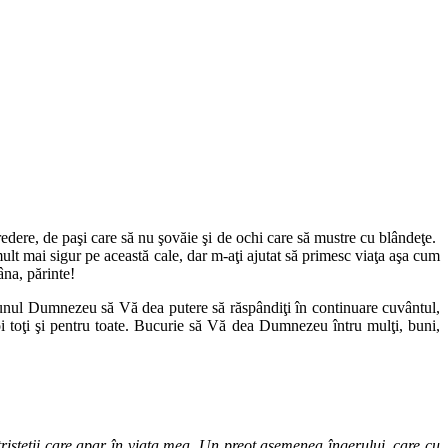
ere, de paşi care să nu şovăie şi de ochi care să mustre cu blândeţe.
lt mai sigur pe această cale, dar m-aţi ajutat să primesc viaţa aşa cum
âna, părinte!
 Bunul Dumnezeu să Vă dea putere să răspândiţi în continuare cuvântul,
oi toţi şi pentru toate. Bucurie să Vă dea Dumnezeu întru mulţi, buni,
risteții care apar în viaţa mea. Un preot asemenea îngerului, care cu