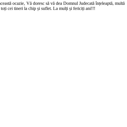
u această ocazie, Vă doresc să vă dea Domnul Judecată înțeleaptă, multă
cei tineri la chip și suflet. La mulți și fericiți ani!!!