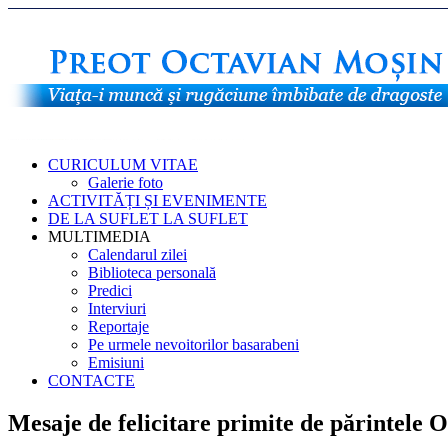
CURICULUM VITAE
Galerie foto
ACTIVITĂȚI ȘI EVENIMENTE
DE LA SUFLET LA SUFLET
MULTIMEDIA
Calendarul zilei
Biblioteca personală
Predici
Interviuri
Reportaje
Pe urmele nevoitorilor basarabeni
Emisiuni
CONTACTE
Mesaje de felicitare primite de părintele O