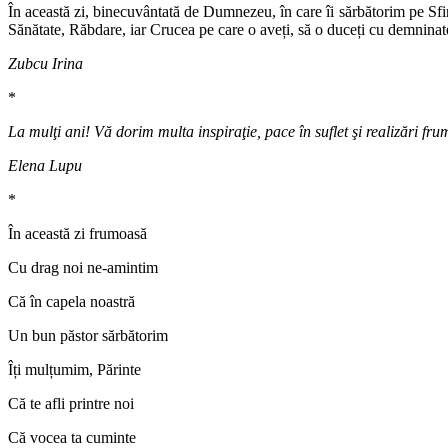
În această zi, binecuvântată de Dumnezeu, în care îi sărbătorim pe Sfi
Sănătate, Răbdare, iar Crucea pe care o aveți, să o duceți cu demninate și
Zubcu Irina
*
La mulţi ani! Vă dorim multa inspiraţie, pace în suflet şi realizări fr
Elena Lupu
*
În această zi frumoasă
Cu drag noi ne-amintim
Că în capela noastră
Un bun păstor sărbătorim
Îți mulțumim, Părinte
Că te afli printre noi
Că vocea ta cuminte