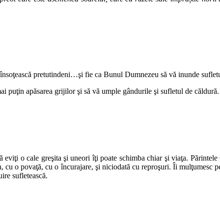
ă vă însoţească pretutindeni…şi fie ca Bunul Dumnezeu să vă inunde suflet
ai puţin apăsarea grijilor şi să vă umple gândurile şi sufletul de căldur
să eviţi o cale greşita şi uneori îţi poate schimba chiar şi viaţa. Părinte
 cu o povaţă, cu o încurajare, şi niciodată cu reproşuri. Îi mulţumesc pe
uire sufletească.