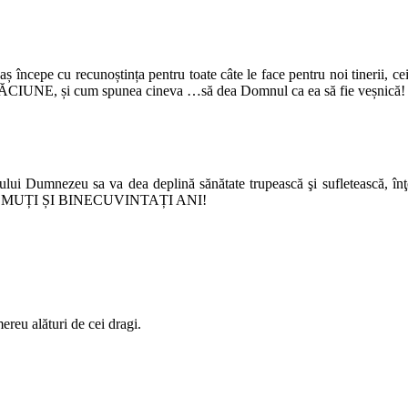
 începe cu recunoștința pentru toate câte le face pentru noi tinerii, cei 
RUGĂCIUNE, și cum spunea cineva …să dea Domnul ca ea să fie veșnică!
lui Dumnezeu sa va dea deplină sănătate trupească şi sufletească, înţe
şii. LA MUȚI ȘI BINECUVINTAȚI ANI!
mereu alături de cei dragi.