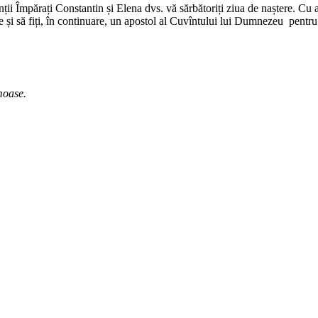
nții Împărați Constantin și Elena dvs. vă sărbătoriți ziua de naștere. C
 să fiți, în continuare, un apostol al Cuvîntului lui Dumnezeu pentru toți 
umoase.